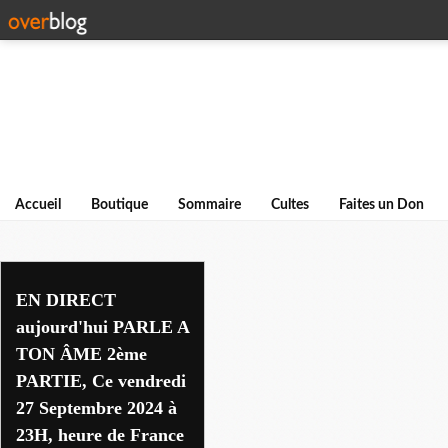
Accueil
Boutique
Sommaire
Cultes
Faites un Don
guerison interieure
EN DIRECT
aujourd'hui PARLE A
TON ÂME 2ème
PARTIE, Ce vendredi
27 Septembre 2024 à
23H, heure de France