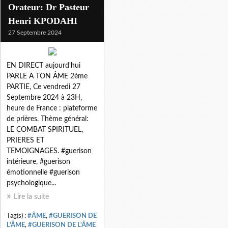
Orateur: Dr Pasteur
Henri KPODAHI
27 Septembre 2024
EN DIRECT aujourd'hui
PARLE A TON ÂME 2ème
PARTIE, Ce vendredi 27
Septembre 2024 à 23H,
heure de France : plateforme
de prières. Thème général:
LE COMBAT SPIRITUEL,
PRIERES ET
TEMOIGNAGES. #guerison
intérieure, #guerison
émotionnelle #guerison
psychologique...
Lire la suite
Tag(s) :
#ÂME
,
#GUERISON DE
L'ÂME
,
#GUERISON DE L'ÂME