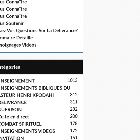
us Connaître
us Connaître
us Connaître
us Soutenir
sez Vos Questions Sur La Delivrance?
mmaire Detaille
moignages Videos
Catégories
1013
ENSEIGNEMENT
ENSEIGNEMENTS BIBLIQUES DU
312
ASTEUR HENRI KPODAHI
311
DELIVRANCE
282
GUERISON
200
ulte en direct
178
COMBAT SPIRITUEL
172
ENSEIGNEMENTS VIDEOS
161
INVITATION