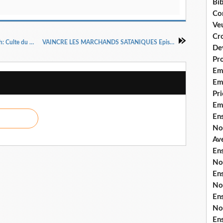
Bib
Co
Ve
Cro
EN LIVE maintenant dimanche 12 janvier à 10h: Culte du MIDEGUEM INTERNATIONAL. Thème: L'AMOUR PARFAIT DE DIEU. Orateur: Prophétesse Irène MAKITA
VAINCRE LES MARCHANDS SATANIQUES Episode 12, ce Vendredi 17 JANVIER 2025 à 23H GMT+1 par le Docteur Pasteur Henri Kpodahi
De
Pr
Em
Emi
Pri
Em
En
No
Ave
En
No
En
No
En
No
En