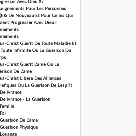
ogresser Avec Dieu Xv
seignements Pour Les Personnes
(E)S De Nouveau Et Pour Celles Qui
lent Progresser Avec Dieu I
ènements
ènements
us-Christ Guerit De Toute Maladie Et
 Toute Infirmite Ou La Guerison Du
rps
us-Christ Guerit L’ame Ou La
erison De L’ame
us-Christ Libere Des Alliances
efiques Ou La Guerison De L’esprit
 Delivrance
Delivrance - La Guerison
Famille
Foi
 Guerison De L'ame
 Guerison Physique
 Louange