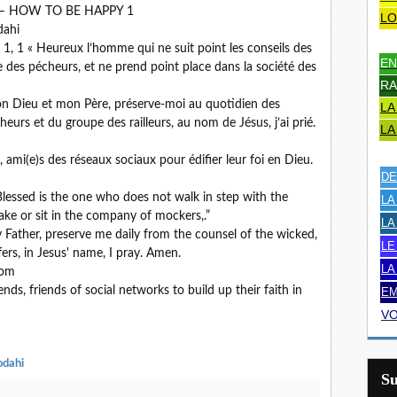
– HOW TO BE HAPPY 1
LO
dahi
 1 « Heureux l’homme qui ne suit point les conseils des
EN
e des pécheurs, et ne prend point place dans la société des
RA
 Dieu et mon Père, préserve-moi au quotidien des
LA
eurs et du groupe des railleurs, au nom de Jésus, j’ai prié.
LA
 ami(e)s des réseaux sociaux pour édifier leur foi en Dieu.
DE
essed is the one who does not walk in step with the
LA
ake or sit in the company of mockers,.”
LA
ther, preserve me daily from the counsel of the wicked,
LE
ers, in Jesus' name, I pray. Amen.
LA
com
nds, friends of social networks to build up their faith in
EM
VO
odahi
S