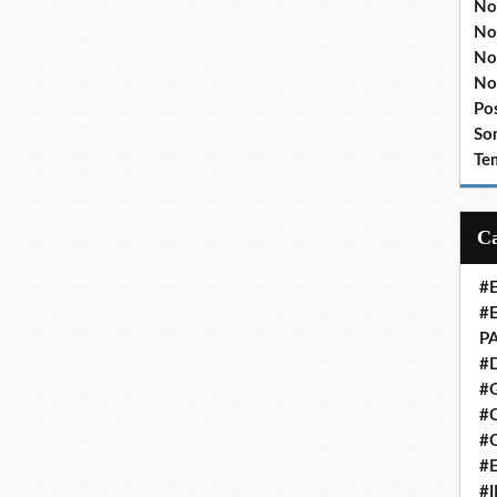
No
No
No
No
Po
So
Te
#
#
P
#
#
#C
#
#
#