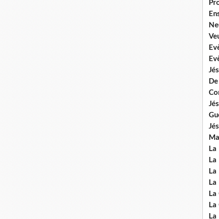
Pr
En
Ne
Veu
Ev
Ev
Jés
De
Co
Jés
Gu
Jés
Mal
La
La 
La 
La 
La
La
La