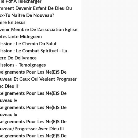
le Pdf A Telecharger
mment Devenir Enfant De Dieu Ou
ux-Tu Naître De Nouveau?
ire En Jesus
venir Membre De L'association Eglise
otestante Mideguem
ission : Le Chemin Du Salut
ssion : Le Combat Spirituel - La
ere De Delivrance
issions - Temoignages
seignements Pour Les Ne(E)S De
uveau Et Ceux Qui Veulent Progrsser
c Dieu Ii
seignements Pour Les Ne(E)S De
uveau Iv
seignements Pour Les Ne(E)S De
uveau Ix
seignements Pour Les Ne(E)S De
uveau/Progresser Avec Dieu Iii
seignements Pour Les Ne(E)S De