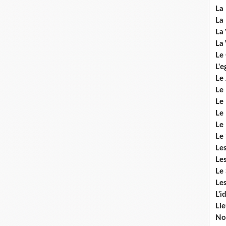
La 
La 
La 
La 
Le
L'e
Le 
Le
Le 
Le 
Le
Le 
Le
Les
Le 
Les
L'i
Li
No