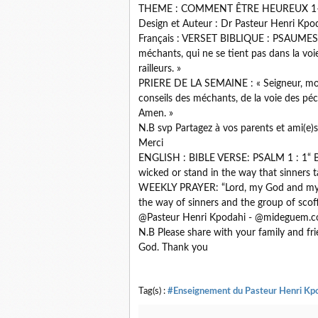
THEME : COMMENT ÊTRE HEUREUX 1
Design et Auteur : Dr Pasteur Henri Kpo
Français : VERSET BIBLIQUE : PSAUMES 1,
méchants, qui ne se tient pas dans la voi
railleurs. »
PRIERE DE LA SEMAINE : « Seigneur, mon
conseils des méchants, de la voie des péch
Amen. »
N.B svp Partagez à vos parents et ami(e)s,
Merci
ENGLISH : BIBLE VERSE: PSALM 1 : 1“ Bl
wicked or stand in the way that sinners t
WEEKLY PRAYER: “Lord, my God and my Fa
the way of sinners and the group of scoff
@Pasteur Henri Kpodahi - @mideguem.
N.B Please share with your family and frie
God. Thank you
Tag(s) :
#Enseignement du Pasteur Henri Kp