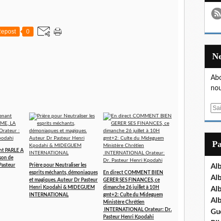
epost
0
Abo
nou
E
m
a
i
P
l
nt PARLE A
son de
Pasteur
Prière pour Neutraliser les
Al
esprits méchants, démoniaques
En direct COMMENT BIEN
Al
et magiques. Auteur Dr Pasteur
GERER SES FINANCES, ce
Henri Kpodahi & MIDEGUEM
dimanche 26 juillet à 10H
Al
INTERNATIONAL
gmt+2: Culte du Mideguem
Al
Ministère Chrétien
INTERNATIONAL Orateur: Dr.
Gu
Pasteur Henri Kpodahi