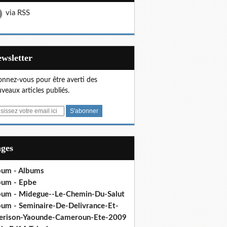
via RSS
Newsletter
nnez-vous pour être averti des
veaux articles publiés.
ages
bum - Albums
bum - Epbe
bum - Midegue--Le-Chemin-Du-Salut
bum - Seminaire-De-Delivrance-Et-
erison-Yaounde-Cameroun-Ete-2009