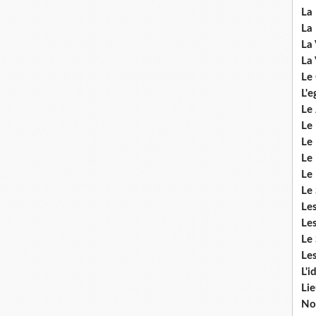
La 
La 
La 
La 
Le
L'e
Le 
Le
Le 
Le 
Le
Le 
Le
Les
Le 
Les
L'i
Li
No