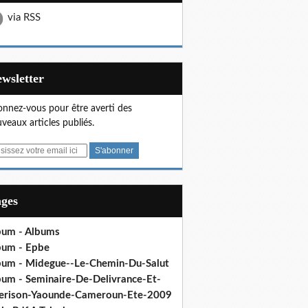
via RSS
Newsletter
nnez-vous pour être averti des
veaux articles publiés.
ages
bum - Albums
bum - Epbe
bum - Midegue--Le-Chemin-Du-Salut
bum - Seminaire-De-Delivrance-Et-
erison-Yaounde-Cameroun-Ete-2009