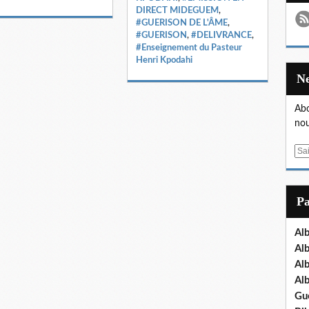
DIRECT MIDEGUEM
,
#GUERISON DE L'ÂME
,
#GUERISON
,
#DELIVRANCE
,
#Enseignement du Pasteur
Henri Kpodahi
Abo
nou
E
m
a
i
P
l
Al
Al
Al
Al
Gu