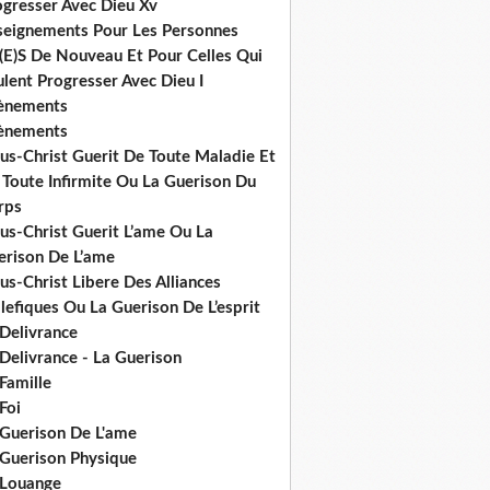
ogresser Avec Dieu Xv
seignements Pour Les Personnes
(E)S De Nouveau Et Pour Celles Qui
lent Progresser Avec Dieu I
ènements
ènements
us-Christ Guerit De Toute Maladie Et
 Toute Infirmite Ou La Guerison Du
rps
us-Christ Guerit L’ame Ou La
erison De L’ame
us-Christ Libere Des Alliances
efiques Ou La Guerison De L’esprit
 Delivrance
Delivrance - La Guerison
Famille
Foi
 Guerison De L'ame
 Guerison Physique
 Louange