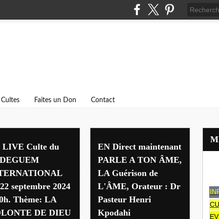
Cultes
Faites un Don
Contact
henri kpodahi
 LIVE Culte du
EN Direct maintenant
IDEGUEM
PARLE A TON ÂME,
TERNATIONAL
LA Guérison de
 22 septembre 2024
L'ÂME, Orateur : Dr
IN
10h. Thème: LA
Pasteur Henri
CU
LONTE DE DIEU
Kpodahi
EV