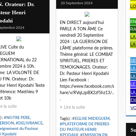
. Orateur: Dr.
20 Septembre 2024
LO
steur Henri
odahi
EN
EN DIRECT aujourd'hui
eptembre 2024
RA
PARLE A TON ÂME Ce
vendredi 20 Septembre
LA
2024 : LA GUERISON DE
LA
IVE Culte du
L'ÂME plateforme de prières.
DEGUEM
Thème général: LE COMBAT
ERNATIONAL du 22
DE
SPIRITUEL, PRIERES ET
embre 2024 à 10h.
TEMOIGNAGES. Orateur:
LA
me: LA VOLONTE DE
Dr. Pasteur Henri Kpodahi
LA
 FIN. Orateur: Dr.
Lien Facebook :
LE
eur Henri Kpodahi Texte
https://www.facebook.com/s
éférence: Matthieu 9
LA
hare/v/RVqLzpBX2zf5hz13/..
et 10b
.
EM
re la suite
Lire la suite
VO
) :
#NOTRE PERE
,
Tag(s) :
#EGLISE MIDEGUEM
,
ERISON
,
#DELIVRANCE
,
#PLATEFORME DE PRIERES
eignement du Pasteur
S
DU PASTEUR HENRI
i Kpodahi
KPODAHI
,
#EMISSION EN