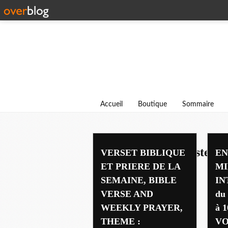
Accueil
Boutique
Sommaire
enseignement du pasteur 
VERSET BIBLIQUE
EN
ET PRIERE DE LA
M
SEMAINE, BIBLE
IN
VERSE AND
du
WEEKLY PRAYER,
à 
THEME :
VO