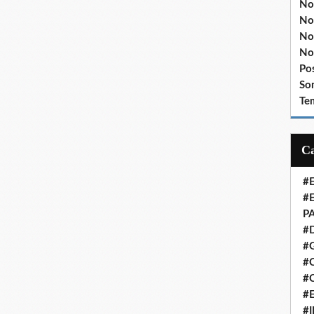
No
No
No
No
Po
So
Te
#
#
P
#
#
#C
#
#
#