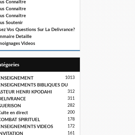
us Connaître
us Connaître
us Connaître
us Soutenir
sez Vos Questions Sur La Delivrance?
mmaire Detaille
moignages Videos
Catégories
1013
ENSEIGNEMENT
ENSEIGNEMENTS BIBLIQUES DU
312
ASTEUR HENRI KPODAHI
311
DELIVRANCE
282
GUERISON
200
ulte en direct
178
COMBAT SPIRITUEL
172
ENSEIGNEMENTS VIDEOS
161
INVITATION