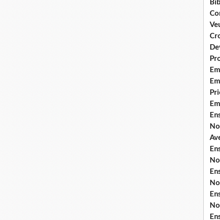
Bib
Co
Ve
Cro
De
Pr
Em
Emi
Pri
Em
En
No
Ave
En
No
En
No
En
No
En