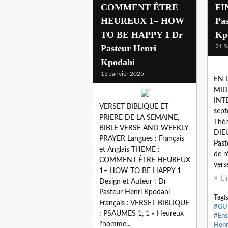
COMMENT ÊTRE
FIN
HEUREUX 1– HOW
Pa
TO BE HAPPY 1 Dr
Kp
Pasteur Henri
21 S
Kpodahi
13 Janvier 2025
EN L
MI
INT
VERSET BIBLIQUE ET
sept
PRIERE DE LA SEMAINE,
Thè
BIBLE VERSE AND WEEKLY
DIEU
PRAYER Langues : Français
Past
et Anglais THEME :
de r
COMMENT ÊTRE HEUREUX
vers
1– HOW TO BE HAPPY 1
Li
Design et Auteur : Dr
Pasteur Henri Kpodahi
Tag(s
Français : VERSET BIBLIQUE
#GU
: PSAUMES 1, 1 « Heureux
#Ens
l’homme...
Henr