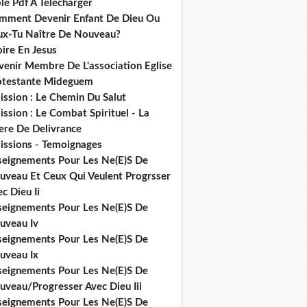
le Pdf A Telecharger
mment Devenir Enfant De Dieu Ou
ux-Tu Naître De Nouveau?
ire En Jesus
venir Membre De L'association Eglise
otestante Mideguem
ission : Le Chemin Du Salut
ssion : Le Combat Spirituel - La
ere De Delivrance
issions - Temoignages
seignements Pour Les Ne(E)S De
uveau Et Ceux Qui Veulent Progrsser
c Dieu Ii
seignements Pour Les Ne(E)S De
uveau Iv
seignements Pour Les Ne(E)S De
uveau Ix
seignements Pour Les Ne(E)S De
uveau/Progresser Avec Dieu Iii
seignements Pour Les Ne(E)S De