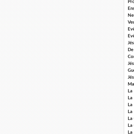
Pr
En
Ne
Veu
Ev
Ev
Jés
De
Co
Jés
Gu
Jés
Mal
La
La 
La 
La 
La
La
La