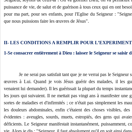
puissance de vie, de salut et de guérison à tous ceux qui en ont besoin
pour ma part, pour ses enfants, pour l'Eglise du Seigneur : "Seigneu
que nous puissions faire les œuvres de Jésus".
II- LES CONDITIONS A REMPLIR POUR L’EXPERIMEN
1-Se consacrer entièrement à Dieu : laisser le Seigneur se saisir 
Je ne serai pas satisfait tant que je ne verrai pas le Seigneur 
œuvres à Lui. Quand je vois Jésus guérir des malades, il les gué
venaient lui demander). Il les guérissait la plupart du temps instanta
les jours qui suivaient. Il ne mettait pas vingt ans à manifester une gu
sortes de maladies et d'infirmités ; ce n'était pas simplement les m
les douleurs abdominales, enfin c'étaient des choses visibles, des
évidentes : aveugles, sourds, muets, estropiés, des gens qui ava
déficients. Le Seigneur manifestait instantanément, puissamment, 
vie. Alors je dis : "Seigneur, il faut absolument qu'il en soit ainsi dan