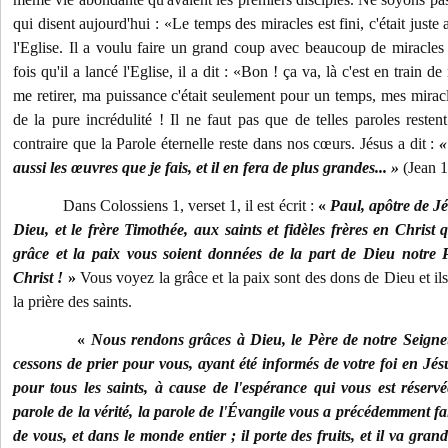
qui disent aujourd'hui : «Le temps des miracles est fini, c'était just
l'Eglise. Il a voulu faire un grand coup avec beaucoup de miracles 
fois qu'il a lancé l'Eglise, il a dit : «Bon ! ça va, là c'est en train 
me retirer, ma puissance c'était seulement pour un temps, mes mirac
de la pure incrédulité ! Il ne faut pas que de telles paroles resten
contraire que la Parole éternelle reste dans nos cœurs. Jésus a dit :
«
aussi les œuvres que je fais, et il en fera de plus grandes... »
(Jean 1
Dans Colossiens 1, verset 1, il est écrit :
«
Paul, apôtre de Jé
Dieu, et le frère Timothée, aux saints et fidèles frères en Christ 
grâce et la paix vous soient données de la part de Dieu notre 
Christ !
»
Vous voyez la grâce et la paix sont des dons de Dieu et il
la prière des saints.
«
Nous rendons grâces à Dieu, le Père de notre Seigneu
cessons de prier pour vous, ayant été informés de votre foi en Jésu
pour tous les saints, à cause de l'espérance qui vous est réservé
parole de la vérité, la parole de l'Évangile vous a précédemment fai
de vous, et dans le monde entier ; il porte des fruits, et il va gran