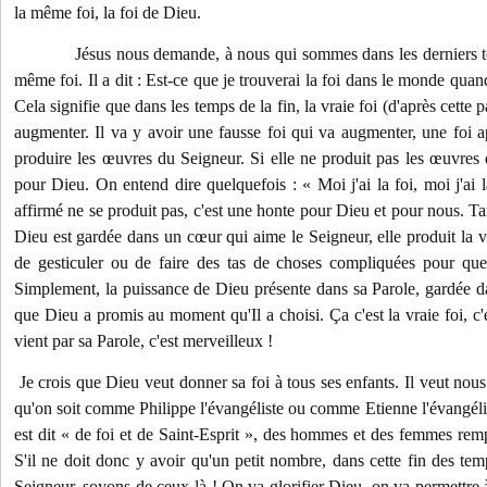
la même foi, la foi de Dieu.
Jésus nous demande, à nous qui sommes dans les derniers te
même foi. Il a dit : Est-ce que je trouverai la foi dans le monde quan
Cela signifie que dans les temps de la fin, la vraie foi (d'après cette
augmenter. Il va y avoir une fausse foi qui va augmenter, une foi 
produire les œuvres du Seigneur. Si elle ne produit pas les œuvres 
pour Dieu. On entend dire quelquefois : « Moi j'ai la foi, moi j'ai l
affirmé ne se produit pas, c'est une honte pour Dieu et pour nous. T
Dieu est gardée dans un cœur qui aime le Seigneur, elle produit la vr
de gesticuler ou de faire des tas de choses compliquées pour que
Simplement, la puissance de Dieu présente dans sa Parole, gardée d
que Dieu a promis au moment qu'Il a choisi. Ça c'est la vraie foi, c
vient par sa Parole, c'est merveilleux !
Je crois que Dieu veut donner sa foi à tous ses enfants. Il veut nous
qu'on soit comme Philippe l'évangéliste ou comme Etienne l'évangélis
est dit « de foi et de Saint-Esprit », des hommes et des femmes rempl
S'il ne doit donc y avoir qu'un petit nombre, dans cette fin des tem
Seigneur, soyons de ceux-là ! On va glorifier Dieu, on va permettre à