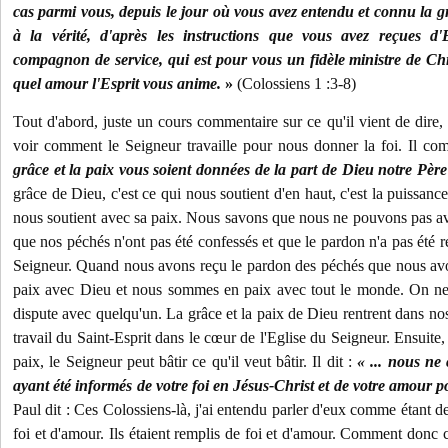
cas parmi vous, depuis le jour où vous avez entendu et connu la
à la vérité, d'après les instructions que vous avez reçues d
compagnon de service, qui est pour vous un fidèle ministre de Chr
quel amour l'Esprit vous anime.
»
(Colossiens 1 :3-8)
Tout d'abord, juste un cours commentaire sur ce qu'il vient de dire,
voir comment le Seigneur travaille pour nous donner la foi. Il c
grâce et la paix vous soient données de la part de Dieu notre Père
grâce de Dieu, c'est ce qui nous soutient d'en haut, c'est la puissan
nous soutient avec sa paix. Nous savons que nous ne pouvons pas avo
que nos péchés n'ont pas été confessés et que le pardon n'a pas été re
Seigneur. Quand nous avons reçu le pardon des péchés que nous avo
paix avec Dieu et nous sommes en paix avec tout le monde. On ne
dispute avec quelqu'un. La grâce et la paix de Dieu rentrent dans nos
travail du Saint-Esprit dans le cœur de l'Eglise du Seigneur. Ensuite,
paix, le Seigneur peut bâtir ce qu'il veut bâtir. Il dit :
« ... nous ne
ayant été informés de votre foi en Jésus-Christ et de votre amour pou
Paul dit : Ces Colossiens-là, j'ai entendu parler d'eux comme étant
foi et d'amour. Ils étaient remplis de foi et d'amour. Comment donc ce