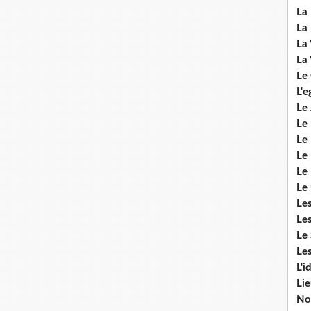
La 
La 
La 
La 
Le
L'e
Le 
Le
Le 
Le 
Le
Le 
Le
Les
Le 
Les
L'i
Li
No