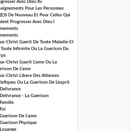
ogresser Avec Dieu Xv
seignements Pour Les Personnes
(E)S De Nouveau Et Pour Celles Qui
lent Progresser Avec Dieu I
ènements
ènements
us-Christ Guerit De Toute Maladie Et
 Toute Infirmite Ou La Guerison Du
rps
us-Christ Guerit L’ame Ou La
erison De L’ame
us-Christ Libere Des Alliances
efiques Ou La Guerison De L’esprit
 Delivrance
Delivrance - La Guerison
Famille
Foi
 Guerison De L'ame
 Guerison Physique
 Louange