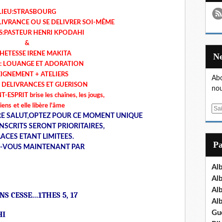
LIEU:STRASBOURG
LIVRANCE OU SE DELIVRER SOI-MÊME
:PASTEUR HENRI KPODAHI
&
HETESSE IRENE MAKITA
: LOUANGE ET ADORATION
IGNEMENT + ATELIERS
Abo
E DELIVRANCES ET GUERISON
nou
-ESPRIT brise les chaînes, les jougs,
liens
et elle libère l'âme
E
TRE SALUT,OPTEZ POUR CE MOMENT UNIQUE
m
INSCRITS SERONT PRIORITAIRES,
a
LACES ETANT LIMITEES.
i
P
Z-VOUS MAINTENANT PAR
l
Al
Al
Al
S CESSE...1THES 5, 17
Al
Gu
HI