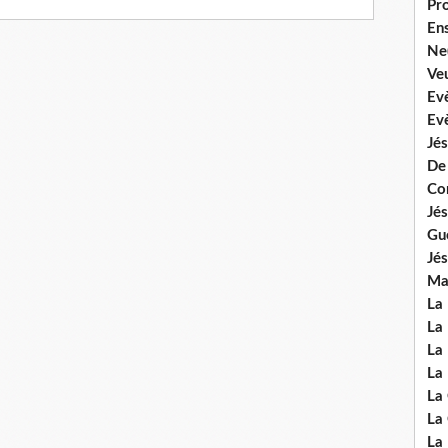
Pr
En
Ne
Veu
Ev
Ev
Jés
De
Co
Jés
Gu
Jés
Mal
La
La 
La 
La 
La
La
La