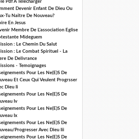
le Pdf A Telecharger
mment Devenir Enfant De Dieu Ou
ux-Tu Naître De Nouveau?
ire En Jesus
venir Membre De L'association Eglise
otestante Mideguem
ission : Le Chemin Du Salut
ssion : Le Combat Spirituel - La
ere De Delivrance
issions - Temoignages
seignements Pour Les Ne(E)S De
uveau Et Ceux Qui Veulent Progrsser
c Dieu Ii
seignements Pour Les Ne(E)S De
uveau Iv
seignements Pour Les Ne(E)S De
uveau Ix
seignements Pour Les Ne(E)S De
uveau/Progresser Avec Dieu Iii
seignements Pour Les Ne(E)S De