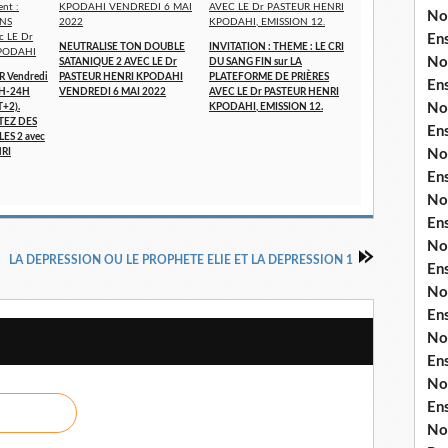
No
En
NEUTRALISE TON DOUBLE
INVITATION : THEME : LE CRI
No
SATANIQUE 2 AVEC LE Dr
DU SANG FIN sur LA
R Vendredi
PASTEUR HENRI KPODAHI
PLATEFORME DE PRIÈRES
En
3H-24H
VENDREDI 6 MAI 2022
AVEC LE Dr PASTEUR HENRI
No
T+2).
KPODAHI, EMISSION 12.
RTEZ DES
En
ES 2 avec
NRI
No
En
No
En
No
LA DEPRESSION OU LE PROPHETE ELIE ET LA DEPRESSION 1
En
No
En
No
En
No
En
No