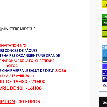
LO
EN
RA
LA
LA
INVITATION N°2
DE
LES CONGES DE PÂQUES
LA
RTENAIRES ORGANISENT UNE GRANDE
LA
RNATIONALE DE LA FOI CHRETIENNE
(CIFOC)
LE
E CHAIR VERRA LE SALUT DE DIEU"
LUC 3,6
LA
: 16 AU 17 AVRIL 2011:
EM
RIL DE 19H30 - 21H00
VO
AVRIL DE 10H-16H00
IPTION
: 30 EUROS
S