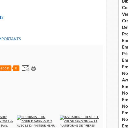
Bib
Co
Ve
fr
Cro
De
Pr
IMPORTANTS
Em
Emi
Pri
Em
En
epost
0
No
Ave
En
No
En
No
En
No
En