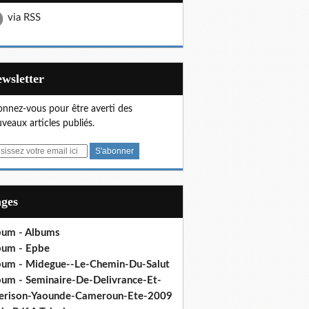
via RSS
Newsletter
nnez-vous pour être averti des
veaux articles publiés.
ages
bum - Albums
bum - Epbe
bum - Midegue--Le-Chemin-Du-Salut
bum - Seminaire-De-Delivrance-Et-
erison-Yaounde-Cameroun-Ete-2009