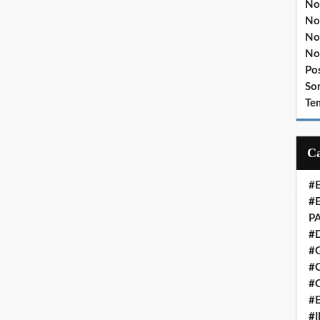
No
No
No
No
Po
So
Te
#
#
P
#
#
#C
#
#
#