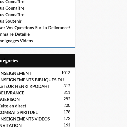
us Connaître
us Connaître
us Connaître
us Soutenir
sez Vos Questions Sur La Delivrance?
mmaire Detaille
moignages Videos
Catégories
1013
ENSEIGNEMENT
ENSEIGNEMENTS BIBLIQUES DU
312
ASTEUR HENRI KPODAHI
311
DELIVRANCE
282
GUERISON
200
ulte en direct
178
COMBAT SPIRITUEL
172
ENSEIGNEMENTS VIDEOS
161
INVITATION