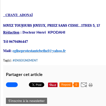
CHANT: ADONAÏ
SOYEZ TOUJOURS JOYEUX, PRIEZ SANS CESSE...1THES 5, 17
Rédaction
: Docteur
Henri KPODAHI
Tél 0670486447
Mail:
egliseprotestantebethel@yahoo.fr
Tag(s) :
#ENSEIGNEMENT
Partager cet article
Repost
0
S'inscrire à la newsletter