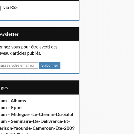
via RSS
Newsletter
nnez-vous pour être averti des
veaux articles publiés.
ages
bum - Albums
bum - Epbe
bum - Midegue--Le-Chemin-Du-Salut
bum - Seminaire-De-Delivrance-Et-
erison-Yaounde-Cameroun-Ete-2009