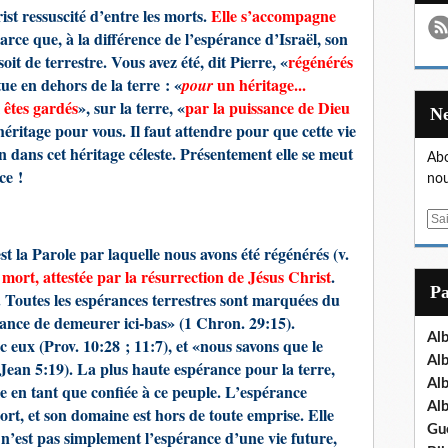
ist ressuscité d’entre les morts.
Elle s’accompagne
parce que, à la différence de l’espérance d’Israël, son
it de terrestre. Vous avez été, dit Pierre, «
régénérés
itue en dehors de la terre : «
un héritage...
pour
 êtes gardés
», sur la terre, «
par la puissance de Dieu
’héritage pour vous. Il faut attendre pour que cette vie
on dans cet héritage céleste. Présentement elle se meut
Abo
ce !
nou
E
m
t la Parole par laquelle nous avons été régénérés (v.
a
a mort, attestée par la résurrection de Jésus Christ
.
i
P
. Toutes les espérances terrestres sont marquées du
l
érance de demeurer ici-bas» (1 Chron. 29:15).
Al
 eux (Prov. 10:28 ; 11:7), et «nous savons que le
Al
Jean 5:19). La plus haute espérance pour la terre,
Al
rie en tant que confiée à ce peuple. L’espérance
Al
mort, et son domaine est hors de toute emprise. Elle
Gu
 n’est pas simplement l’espérance d’une vie future,