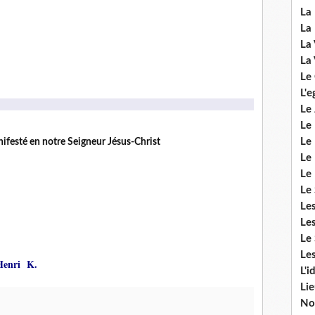
La 
La 
La 
La 
Le
L'e
Le 
Le
Le 
festé en notre Seigneur Jésus-Christ
Le 
Le
Le 
Le
Les
Le 
Les
Henri K.
L'i
Li
No