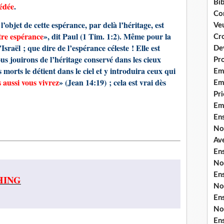
Bib
sédée
.
Co
e l’objet de cette espérance, par delà l’héritage, est
Ve
tre espérance
», dit Paul (1 Tim. 1:2). Même pour la
Cro
’Israël ; que dire de l’espérance céleste ! Elle est
De
us jouirons de l’héritage conservé dans les cieux
Pr
 morts le détient dans le ciel et y introduira ceux qui
Em
s aussi vous vivrez
» (Jean 14:19) ; cela est vrai dès
Emi
Pri
Em
En
No
Ave
En
No
En
HING
No
En
No
En