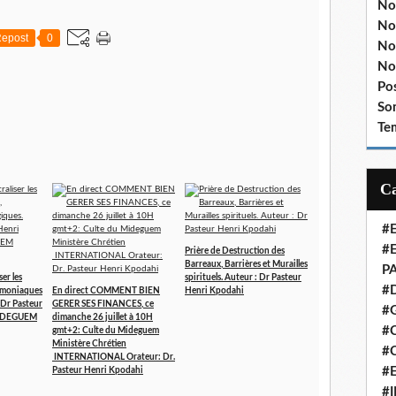
No
No
epost
0
No
No
Po
So
Te
#
#
Prière de Destruction des
Barreaux, Barrières et Murailles
P
er les
spirituels. Auteur : Dr Pasteur
#
démoniaques
En direct COMMENT BIEN
Henri Kpodahi
 Dr Pasteur
GERER SES FINANCES, ce
#
MIDEGUEM
dimanche 26 juillet à 10H
#C
gmt+2: Culte du Mideguem
Ministère Chrétien
#
INTERNATIONAL Orateur: Dr.
#
Pasteur Henri Kpodahi
#