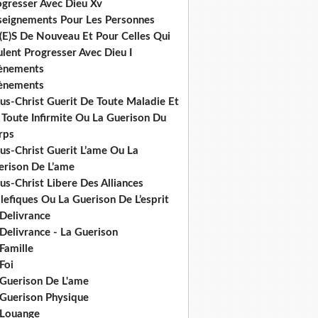
ogresser Avec Dieu Xv
seignements Pour Les Personnes
(E)S De Nouveau Et Pour Celles Qui
lent Progresser Avec Dieu I
ènements
ènements
us-Christ Guerit De Toute Maladie Et
 Toute Infirmite Ou La Guerison Du
rps
us-Christ Guerit L’ame Ou La
erison De L’ame
us-Christ Libere Des Alliances
efiques Ou La Guerison De L’esprit
 Delivrance
Delivrance - La Guerison
Famille
Foi
 Guerison De L'ame
 Guerison Physique
 Louange