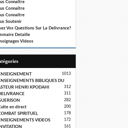
us Connaître
us Connaître
us Connaître
us Soutenir
sez Vos Questions Sur La Delivrance?
mmaire Detaille
moignages Videos
Catégories
1013
ENSEIGNEMENT
ENSEIGNEMENTS BIBLIQUES DU
312
ASTEUR HENRI KPODAHI
311
DELIVRANCE
282
GUERISON
200
ulte en direct
178
COMBAT SPIRITUEL
172
ENSEIGNEMENTS VIDEOS
161
INVITATION