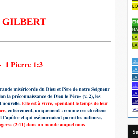
LO
LBERT
EN
RA
LA
LA
 1 Pierre 1:3
DE
LA
LA
LE
grande miséricorde du Dieu et Père de notre Seigneur
LA
lon la préconnaissance de Dieu le Père» (v. 2), les
EM
t nouvelle.
Elle est à vivre, «pendant le temps de leur
nce,
entièrement, uniquement : comme ces chrétiens
VO
it l’apôtre et qui «séjournaient parmi les nations»,
ngers» (2:11) dans un monde auquel nous
S