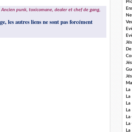
Pr
En
Ancien punk, toxicomane, dealer et chef de gang,
Ne
e, les autres liens ne sont pas forcément
Veu
Ev
Ev
Jés
De
Co
Jés
Gu
Jés
Mal
La
La 
La 
La 
La
La
La