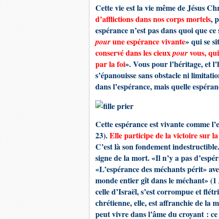
Cette vie est la vie même de Jésus Chr
d’afflictions dans nos corps mortels
, 
espérance n’est pas dans quoi que ce so
une espérance vivante
» qui se s
pour
conservé dans les cieux
vous, qui
pour
par la foi
». Vous pour l’héritage, et l
s’épanouisse sans obstacle ni limitati
dans l’espérance, mais quelle espéran
Cette espérance est vivante comme l’es
23).
Elle participe de la victoire sur l
C’est là son fondement indestructible
signe de la mort. «Il n’y a pas d’esp
«L’espérance des méchants périt» avec
monde entier gît dans le méchant» (1 
celle d’Israël, s’est corrompue et flét
chrétienne, elle, est affranchie de la 
peut vivre dans l’âme du croyant : ce