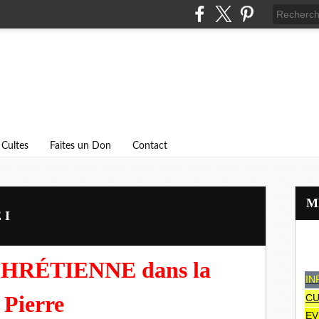
Cultes
Faites un Don
Contact
 I
HRÉTIENNE dans la
IN
 Pierre
CU
EV