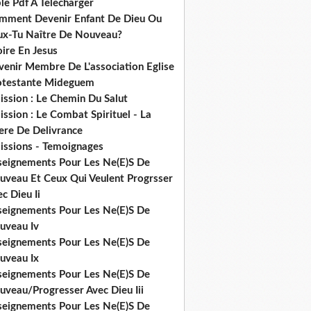
le Pdf A Telecharger
mment Devenir Enfant De Dieu Ou
ux-Tu Naître De Nouveau?
ire En Jesus
venir Membre De L'association Eglise
otestante Mideguem
ission : Le Chemin Du Salut
ssion : Le Combat Spirituel - La
ere De Delivrance
issions - Temoignages
seignements Pour Les Ne(E)S De
uveau Et Ceux Qui Veulent Progrsser
c Dieu Ii
seignements Pour Les Ne(E)S De
uveau Iv
seignements Pour Les Ne(E)S De
uveau Ix
seignements Pour Les Ne(E)S De
uveau/Progresser Avec Dieu Iii
seignements Pour Les Ne(E)S De