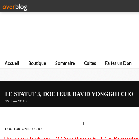
Accueil
Boutique
Sommaire
Cultes
Faites un Don
LE STATUT 3, DOCTEUR DAVID YONGGHI CHO
19 Juin 2013
II
DOCTEUR DAVID Y CHO
Passage biblique
:
2 Corinthiens 5 :17
« Si quelqu