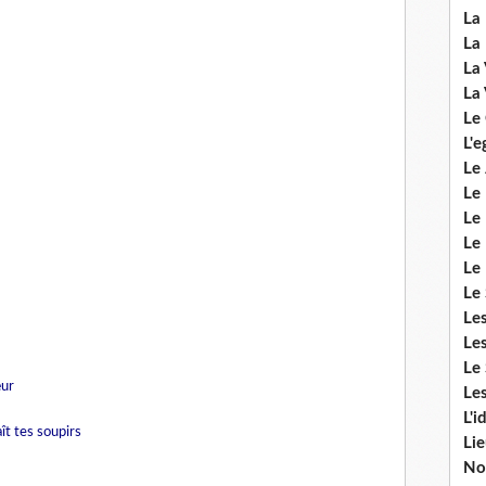
La 
La 
La 
La 
Le
L'e
Le 
Le
Le 
Le 
Le
Le 
Le
Les
Le 
œur
Les
L'i
ît tes soup
irs
Li
No