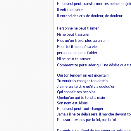
Et lui seul peut transformer tes peines en joi
Il voit ta misère
Il entend des cris de douleur, de douleur
Personne ne peut t'aimer
Ni ne peut t'assurer
Plus qu'un frère, plus qu'un ami
Pour toi il a donné sa vie
personne ne peut t'aider
Ni ne peut te sauver
Comment te persuader qu'il ne désire que t'
Oui ton lendemain est incertain
Tu voudrais changer ton destin
J'aimerais te dire qu'il y a quelqu'un
Qui connaît tes besoins
Quelqu'un qui te tend la main
Son nom est Jésus
Et lui seul peut tout changer
Jamais
il ne te délaissera
, il marche devant to
Et assure tes pas par la foi, par la foi
Entends-tu au fond de ton coeur sa voix qui t