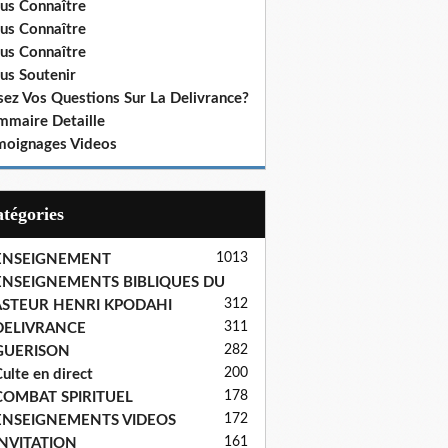
us Connaître
us Connaître
us Connaître
us Soutenir
sez Vos Questions Sur La Delivrance?
mmaire Detaille
moignages Videos
Catégories
1013
ENSEIGNEMENT
ENSEIGNEMENTS BIBLIQUES DU
312
ASTEUR HENRI KPODAHI
311
DELIVRANCE
282
GUERISON
200
ulte en direct
178
COMBAT SPIRITUEL
172
ENSEIGNEMENTS VIDEOS
161
INVITATION