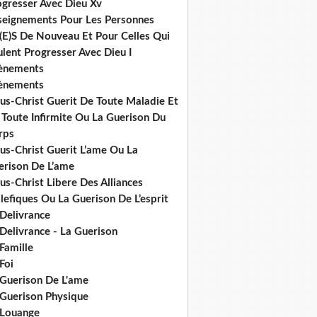
ogresser Avec Dieu Xv
seignements Pour Les Personnes
(E)S De Nouveau Et Pour Celles Qui
lent Progresser Avec Dieu I
ènements
ènements
us-Christ Guerit De Toute Maladie Et
 Toute Infirmite Ou La Guerison Du
rps
us-Christ Guerit L’ame Ou La
erison De L’ame
us-Christ Libere Des Alliances
efiques Ou La Guerison De L’esprit
 Delivrance
Delivrance - La Guerison
Famille
Foi
 Guerison De L'ame
 Guerison Physique
 Louange