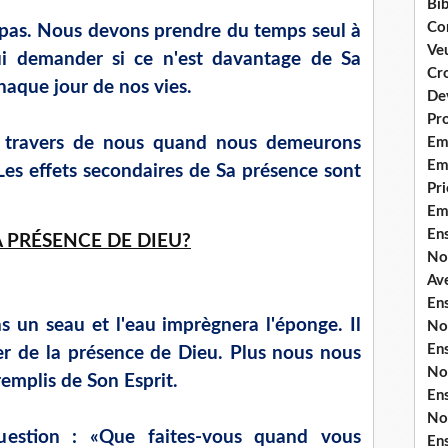
Bib
Co
it pas. Nous devons prendre du temps seul à
Ve
ui demander si ce n'est davantage de Sa
Cro
haque jour de nos vies.
De
Pr
u travers de nous quand nous demeurons
Em
Emi
 Les effets secondaires de Sa présence sont
Pri
Em
En
 PRÉSENCE DE DIEU?
No
Ave
En
 un seau et l'eau imprègnera l'éponge. Il
No
En
r de la présence de Dieu. Plus nous nous
No
emplis de Son Esprit.
En
No
estion : «Que faites-vous quand vous
En