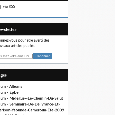
via RSS
Newsletter
nnez-vous pour être averti des
veaux articles publiés.
ages
bum - Albums
bum - Epbe
bum - Midegue--Le-Chemin-Du-Salut
bum - Seminaire-De-Delivrance-Et-
erison-Yaounde-Cameroun-Ete-2009