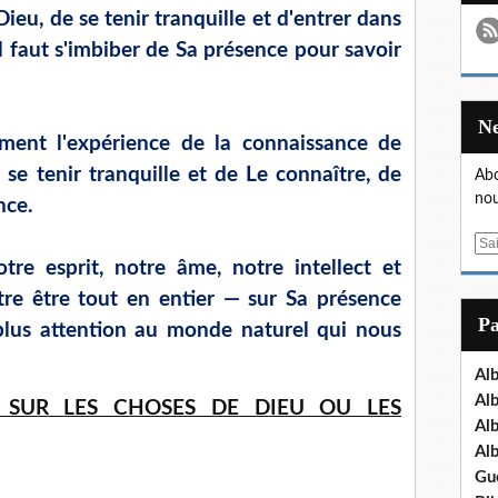
eu, de se tenir tranquille et d'entrer dans
il faut s'imbiber de Sa présence pour savoir
ement l'expérience de la connaissance de
de se tenir tranquille et de Le connaître, de
Abo
nou
nce.
E
tre esprit, notre âme, notre intellect et
m
a
e être tout en entier — sur Sa présence
i
P
plus attention au monde naturel qui nous
l
Al
Al
 SUR LES CHOSES DE DIEU OU LES
Al
Al
Gu