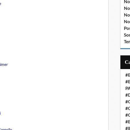
No
e
No
No
No
Po
So
Te
aimer
#
#
P
#
#
#C
i
#
#
#
'appelle