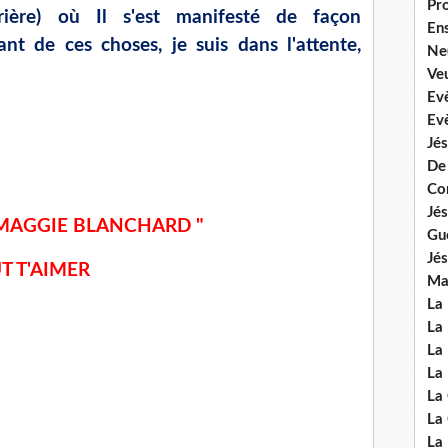
Pr
rière) où Il s'est manifesté de façon
En
t de ces choses, je suis dans l'attente,
Ne
Veu
Ev
Ev
Jés
De
Co
Jés
" MAGGIE BLANCHARD "
Gu
Jés
T T'AIMER
Mal
La
La 
La 
La 
La
La
La