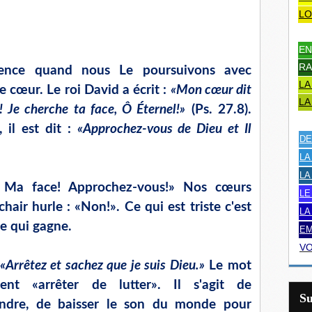
LO
EN
RA
mence quand nous Le poursuivons avec
LA
e cœur. Le roi David a écrit :
«Mon cœur dit
LA
 Je cherche ta face, Ô Éternel!»
(Ps. 27.8).
 il est dit :
«Approchez-vous de Dieu et Il
DE
LA
LA
 Ma face! Approchez-vous!» Nos cœurs
LE
chair hurle : «Non!». Ce qui est triste c'est
LA
le qui gagne.
EM
VO
«Arrêtez et sachez que je suis Dieu.»
Le mot
ement «arrêter de lutter». Il s'agit de
S
endre, de baisser le son du monde pour