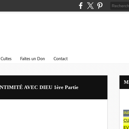
Cultes
Faites un Don
Contact
NTIMITÉ AVEC DIEU 1ère Partie
IN
CU
EV