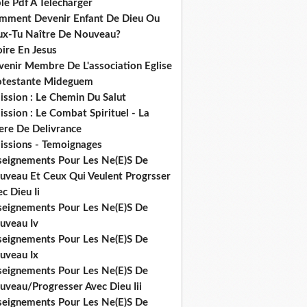
le Pdf A Telecharger
mment Devenir Enfant De Dieu Ou
ux-Tu Naître De Nouveau?
ire En Jesus
venir Membre De L'association Eglise
otestante Mideguem
ission : Le Chemin Du Salut
ssion : Le Combat Spirituel - La
ere De Delivrance
issions - Temoignages
seignements Pour Les Ne(E)S De
uveau Et Ceux Qui Veulent Progrsser
c Dieu Ii
seignements Pour Les Ne(E)S De
uveau Iv
seignements Pour Les Ne(E)S De
uveau Ix
seignements Pour Les Ne(E)S De
uveau/Progresser Avec Dieu Iii
seignements Pour Les Ne(E)S De