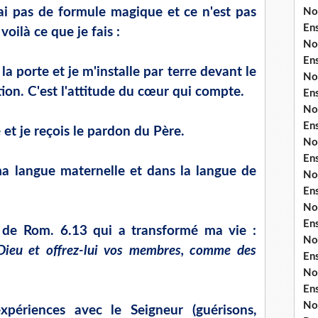
ai pas de formule magique et ce n'est pas
No
En
oilà ce que je fais :
No
En
la porte et je m'installe par terre devant le
No
ion. C'est l'attitude du cœur qui compte.
En
No
En
et je reçois le pardon du Père.
No
En
ma langue maternelle et dans la langue de
No
En
No
En
le de Rom. 6.13 qui a transformé ma vie :
No
ieu et offrez-lui vos membres, comme des
En
No
En
No
ériences avec le Seigneur (guérisons,