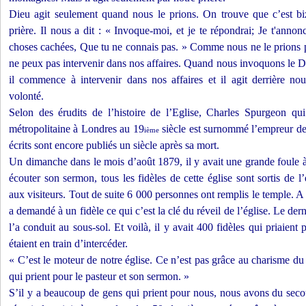
Dieu agit seulement quand nous le prions. On trouve que c’est biz
prière. Il nous a dit : « Invoque-moi, et je te répondrai; Je t'anno
choses cachées, Que tu ne connais pas. » Comme nous ne le prions pa
ne peux pas intervenir dans nos affaires. Quand nous invoquons le D
il commence à intervenir dans nos affaires et il agit derrière n
volonté.
Selon des érudits de l’histoire de l’Eglise, Charles Spurgeon qui 
métropolitaine à Londres au 19
siècle est surnommé l’empreur d
ième
écrits sont encore publiés un siècle après sa mort.
Un dimanche dans le mois d’août 1879, il y avait une grande foule à 
écouter son sermon, tous les fidèles de cette église sont sortis de l
aux visiteurs. Tout de suite 6 000 personnes ont remplis le temple. A
a demandé à un fidèle ce qui c’est la clé du réveil de l’église. Le dernie
l’a conduit au sous-sol. Et voilà, il y avait 400 fidèles qui priaient
étaient en train d’intercéder.
« C’est le moteur de notre église. Ce n’est pas grâce au charisme du
qui prient pour le pasteur et son sermon. »
S’il y a beaucoup de gens qui prient pour nous, nous avons du secour