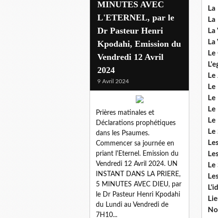
MINUTES AVEC
La 
L'ETERNEL, par le
La 
Dr Pasteur Henri
La 
La 
Kpodahi, Emission du
Le
Vendredi 12 Avril
L'e
2024
Le 
9 Avril 2024
Le
Le 
Le 
Prières matinales et
Le
Déclarations prophétiques
Le 
dans les Psaumes.
Le
Commencer sa journée en
priant l'Eternel. Emission du
Les
Vendredi 12 Avril 2024. UN
Le 
INSTANT DANS LA PRIERE,
Les
5 MINUTES AVEC DIEU, par
L'i
le Dr Pasteur Henri Kpodahi
Li
du Lundi au Vendredi de
No
7H10...