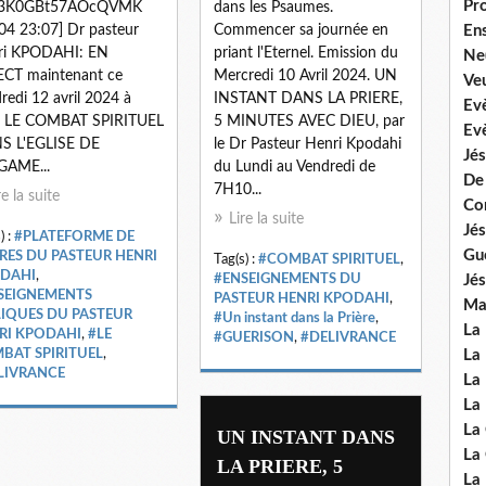
Pr
F3K0GBt57AOcQVMK
dans les Psaumes.
04 23:07] Dr pasteur
Commencer sa journée en
En
ri KPODAHI: EN
priant l'Eternel. Emission du
Ne
ECT maintenant ce
Mercredi 10 Avril 2024. UN
Veu
redi 12 avril 2024 à
INSTANT DANS LA PRIERE,
Ev
: LE COMBAT SPIRITUEL
5 MINUTES AVEC DIEU, par
Ev
S L'EGLISE DE
le Dr Pasteur Henri Kpodahi
Jés
GAME...
du Lundi au Vendredi de
De
7H10...
re la suite
Co
Lire la suite
Jés
) :
#PLATEFORME DE
Gu
ERES DU PASTEUR HENRI
Tag(s) :
#COMBAT SPIRITUEL
,
DAHI
,
#ENSEIGNEMENTS DU
Jés
SEIGNEMENTS
PASTEUR HENRI KPODAHI
,
Mal
LIQUES DU PASTEUR
#Un instant dans la Prière
,
La
RI KPODAHI
,
#LE
#GUERISON
,
#DELIVRANCE
BAT SPIRITUEL
,
La 
LIVRANCE
La 
La 
La
UN INSTANT DANS
La
LA PRIERE, 5
La