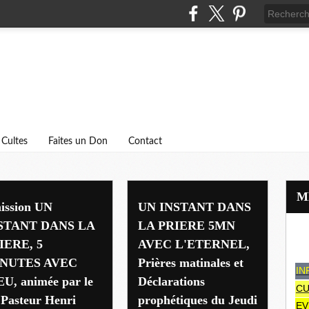
Cultes
Faites un Don
Contact
ission UN
UN INSTANT DANS
STANT DANS LA
LA PRIERE 5MN
IERE, 5
AVEC L'ETERNEL,
NUTES AVEC
Prières matinales et
IN
EU, animée par le
Déclarations
CU
 Pasteur Henri
prophétiques du Jeudi
EV