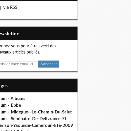
via RSS
Newsletter
nnez-vous pour être averti des
veaux articles publiés.
ages
bum - Albums
bum - Epbe
bum - Midegue--Le-Chemin-Du-Salut
bum - Seminaire-De-Delivrance-Et-
erison-Yaounde-Cameroun-Ete-2009