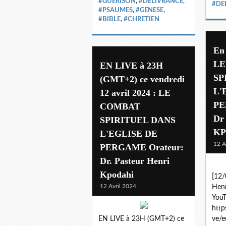
#GUERISON
,
#DELIVRANCE
,
#DE
#PSAUMES
,
#GENESE
,
#BIBLE
,
#CHRETIEN
En
LE
EN LIVE à 23H
SP
(GMT+2) ce vendredi
L'
12 avril 2024 : LE
PE
COMBAT
Dr
SPIRITUEL DANS
KP
L'EGLISE DE
12 A
PERGAME Orateur:
Dr. Pasteur Henri
Kpodahi
[12/
12 Avril 2024
Hen
YouT
http
EN LIVE à 23H (GMT+2) ce
ve/e