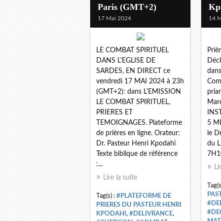
Paris (GMT+2)
Kp
17 Mai 2024
14 M
LE COMBAT SPIRITUEL
Priè
DANS L'EGLISE DE
Décl
SARDES, EN DIRECT ce
dans
vendredi 17 MAI 2024 à 23h
Comm
(GMT+2): dans L'EMISSION
pria
LE COMBAT SPIRITUEL,
Mard
PRIERES ET
INS
TEMOIGNAGES. Plateforme
5 M
de prières en ligne. Orateur:
le D
Dr. Pasteur Henri Kpodahi
du L
Texte biblique de référence
7H10
:...
Li
Lire la suite
Tag(s
PAS
Tag(s) :
#PLATEFORME DE
#DE
PRIERES DU PASTEUR HENRI
#DE
KPODAHI
,
#DELIVRANCE
,
MAT