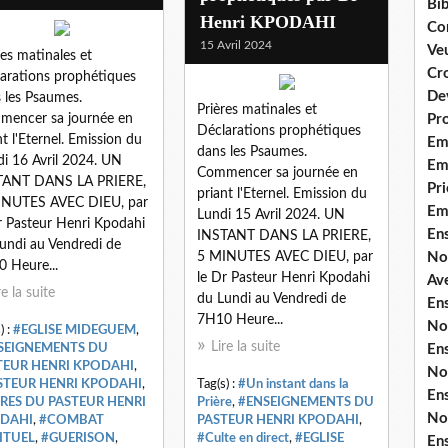
Bib
Henri KPODAHI
Co
15 Avril 2024
Ve
res matinales et
Cro
arations prophétiques
De
 les Psaumes.
Prières matinales et
encer sa journée en
Pr
Déclarations prophétiques
nt l'Eternel. Emission du
Em
dans les Psaumes.
i 16 Avril 2024. UN
Emi
Commencer sa journée en
TANT DANS LA PRIERE,
Pri
priant l'Eternel. Emission du
INUTES AVEC DIEU, par
Em
Lundi 15 Avril 2024. UN
r Pasteur Henri Kpodahi
En
INSTANT DANS LA PRIERE,
undi au Vendredi de
5 MINUTES AVEC DIEU, par
No
 Heure...
le Dr Pasteur Henri Kpodahi
Ave
re la suite
du Lundi au Vendredi de
En
7H10 Heure...
No
) :
#EGLISE MIDEGUEM
,
Lire la suite
SEIGNEMENTS DU
En
TEUR HENRI KPODAHI
,
No
STEUR HENRI KPODAHI
,
Tag(s) :
#Un instant dans la
En
VRES DU PASTEUR HENRI
Prière
,
#ENSEIGNEMENTS DU
No
DAHI
,
#COMBAT
PASTEUR HENRI KPODAHI
,
ITUEL
,
#GUERISON
,
#Culte en direct
,
#EGLISE
En