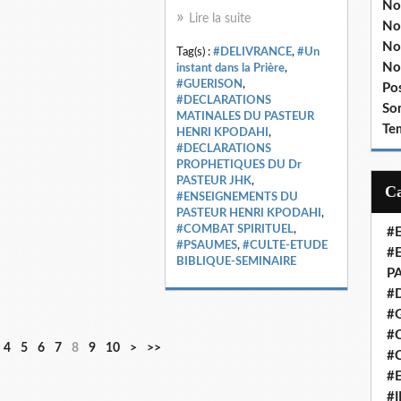
No
Lire la suite
No
No
Tag(s) :
#DELIVRANCE
,
#Un
No
instant dans la Prière
,
#GUERISON
,
Po
#DECLARATIONS
So
MATINALES DU PASTEUR
Te
HENRI KPODAHI
,
#DECLARATIONS
PROPHETIQUES DU Dr
PASTEUR JHK
,
#ENSEIGNEMENTS DU
PASTEUR HENRI KPODAHI
,
#COMBAT SPIRITUEL
,
#
#PSAUMES
,
#CULTE-ETUDE
#
BIBLIQUE-SEMINAIRE
P
#
#
#C
2
3
4
5
6
7
8
9
10
>
>>
#
0
0
#
#