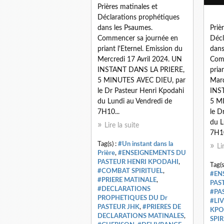
Prières matinales et
Déclarations prophétiques
dans les Psaumes.
Priè
Commencer sa journée en
Décl
priant l'Eternel. Emission du
dans
Mercredi 17 Avril 2024. UN
Comm
INSTANT DANS LA PRIERE,
pria
5 MINUTES AVEC DIEU, par
Mard
le Dr Pasteur Henri Kpodahi
INS
du Lundi au Vendredi de
5 M
7H10...
le D
du L
Lire la suite
7H10
Tag(s) :
#Un instant dans la
Li
Prière
,
#ENSEIGNEMENTS DU
PASTEUR HENRI KPODAHI
,
Tag(s
#COMBAT SPIRITUEL
,
#EN
#PRIERE MATINALE
,
PAS
#DECLARATIONS
#PA
PROPHETIQUES DU Dr
#LI
PASTEUR JHK
,
#PRIERES DE
KPO
DECLARATIONS MATINALES
,
SPIR