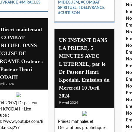
LIVRANCE
,
#MIRACLES
MIDEGUEM
,
#COMBAT
No
SPIRITUEL
,
#DELIVRANCE
,
En
#GUERISON
No
En
 Direct maintenant
No
 COMBAT
En
UN INSTANT DANS
IRITUEL DANS
No
LA PRIERE, 5
En
EGLISE DE
MINUTES AVEC
No
RGAME Orateur :
L'ETERNEL, par le
En
 Pasteur Henri
Dr Pasteur Henri
No
ODAHI
Kpodahi, Emission du
En
vril 2024
No
Mercredi 10 Avril
En
2024
No
9 Avril 2024
04 23:07] Dr pasteur
En
ri KPODAHI: Lien
No
ube :
En
s://www.youtube.com/li
Prières matinales et
No
uTa-lCsj2Y?
Déclarations prophétiques