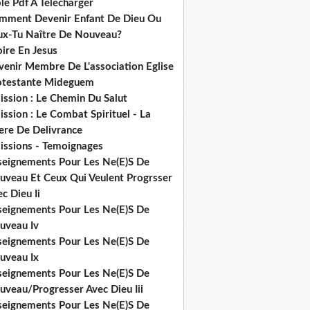
le Pdf A Telecharger
mment Devenir Enfant De Dieu Ou
ux-Tu Naître De Nouveau?
ire En Jesus
venir Membre De L'association Eglise
otestante Mideguem
ission : Le Chemin Du Salut
ssion : Le Combat Spirituel - La
ere De Delivrance
issions - Temoignages
seignements Pour Les Ne(E)S De
uveau Et Ceux Qui Veulent Progrsser
c Dieu Ii
seignements Pour Les Ne(E)S De
uveau Iv
seignements Pour Les Ne(E)S De
uveau Ix
seignements Pour Les Ne(E)S De
uveau/Progresser Avec Dieu Iii
seignements Pour Les Ne(E)S De