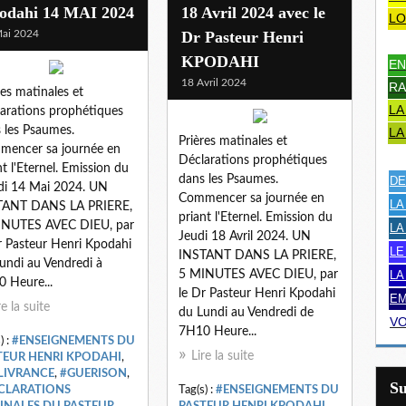
odahi 14 MAI 2024
18 Avril 2024 avec le
LO
ai 2024
Dr Pasteur Henri
KPODAHI
EN
18 Avril 2024
RA
res matinales et
LA
arations prophétiques
 les Psaumes.
LA
Prières matinales et
encer sa journée en
Déclarations prophétiques
nt l'Eternel. Emission du
dans les Psaumes.
DE
i 14 Mai 2024. UN
Commencer sa journée en
LA
TANT DANS LA PRIERE,
priant l'Eternel. Emission du
INUTES AVEC DIEU, par
LA
Jeudi 18 Avril 2024. UN
r Pasteur Henri Kpodahi
LE
INSTANT DANS LA PRIERE,
undi au Vendredi à
5 MINUTES AVEC DIEU, par
LA
 Heure...
le Dr Pasteur Henri Kpodahi
EM
re la suite
du Lundi au Vendredi de
VO
7H10 Heure...
) :
#ENSEIGNEMENTS DU
Lire la suite
TEUR HENRI KPODAHI
,
LIVRANCE
,
#GUERISON
,
S
CLARATIONS
Tag(s) :
#ENSEIGNEMENTS DU
INALES DU PASTEUR
PASTEUR HENRI KPODAHI
,