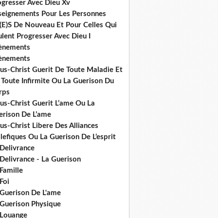
ogresser Avec Dieu Xv
seignements Pour Les Personnes
(E)S De Nouveau Et Pour Celles Qui
lent Progresser Avec Dieu I
ènements
ènements
us-Christ Guerit De Toute Maladie Et
 Toute Infirmite Ou La Guerison Du
rps
us-Christ Guerit L’ame Ou La
erison De L’ame
us-Christ Libere Des Alliances
efiques Ou La Guerison De L’esprit
 Delivrance
Delivrance - La Guerison
Famille
Foi
 Guerison De L'ame
 Guerison Physique
 Louange