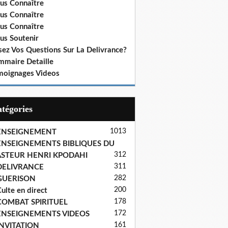
us Connaître
us Connaître
us Connaître
us Soutenir
sez Vos Questions Sur La Delivrance?
mmaire Detaille
moignages Videos
Catégories
1013
ENSEIGNEMENT
ENSEIGNEMENTS BIBLIQUES DU
312
ASTEUR HENRI KPODAHI
311
DELIVRANCE
282
GUERISON
200
ulte en direct
178
COMBAT SPIRITUEL
172
ENSEIGNEMENTS VIDEOS
161
INVITATION