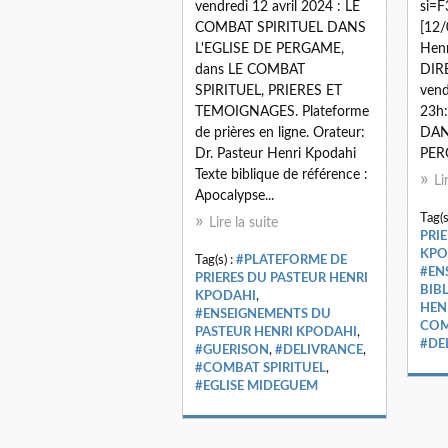
vendredi 12 avril 2024 : LE
si=
COMBAT SPIRITUEL DANS
[12/
L'EGLISE DE PERGAME,
Hen
dans LE COMBAT
DIR
SPIRITUEL, PRIERES ET
vend
TEMOIGNAGES. Plateforme
23h
de prières en ligne. Orateur:
DAN
Dr. Pasteur Henri Kpodahi
PER
Texte biblique de référence :
Li
Apocalypse...
Tag(s
Lire la suite
PRI
KPO
Tag(s) :
#PLATEFORME DE
#EN
PRIERES DU PASTEUR HENRI
BIB
KPODAHI
,
HEN
#ENSEIGNEMENTS DU
COM
PASTEUR HENRI KPODAHI
,
#DE
#GUERISON
,
#DELIVRANCE
,
#COMBAT SPIRITUEL
,
#EGLISE MIDEGUEM