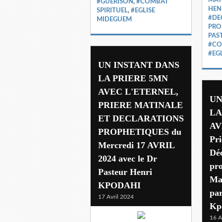
#GUERISON
,
#COMBAT
HEN
SPIRITUEL
,
#EGLISE
#DE
MIDEGUEM
PRO
PAS
#CO
#EG
UN INSTANT DANS
LA PRIERE 5MN
AVEC L'ETERNEL,
UN
PRIERE MATINALE
LA
ET DECLARATIONS
AV
PROPHETIQUES du
Pri
Mercredi 17 AVRIL
Déc
2024 avec le Dr
pr
Pasteur Henri
Ma
KPODAHI
pa
17 Avril 2024
Kp
16 A