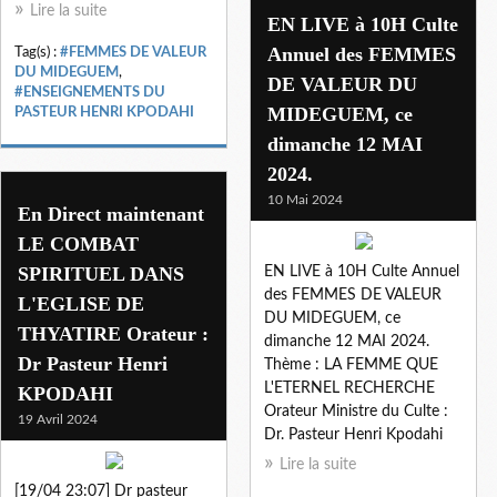
Lire la suite
EN LIVE à 10H Culte
Annuel des FEMMES
Tag(s) :
#FEMMES DE VALEUR
DU MIDEGUEM
,
DE VALEUR DU
#ENSEIGNEMENTS DU
MIDEGUEM, ce
PASTEUR HENRI KPODAHI
dimanche 12 MAI
2024.
10 Mai 2024
En Direct maintenant
LE COMBAT
SPIRITUEL DANS
EN LIVE à 10H Culte Annuel
des FEMMES DE VALEUR
L'EGLISE DE
DU MIDEGUEM, ce
THYATIRE Orateur :
dimanche 12 MAI 2024.
Dr Pasteur Henri
Thème : LA FEMME QUE
L'ETERNEL RECHERCHE
KPODAHI
Orateur Ministre du Culte :
19 Avril 2024
Dr. Pasteur Henri Kpodahi
Lire la suite
[19/04 23:07] Dr pasteur