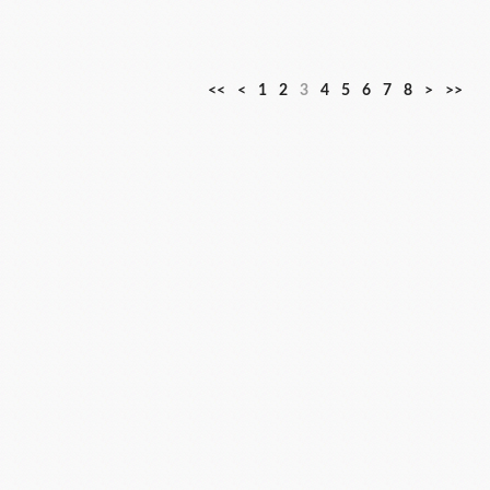
<<
<
1
2
3
4
5
6
7
8
>
>>