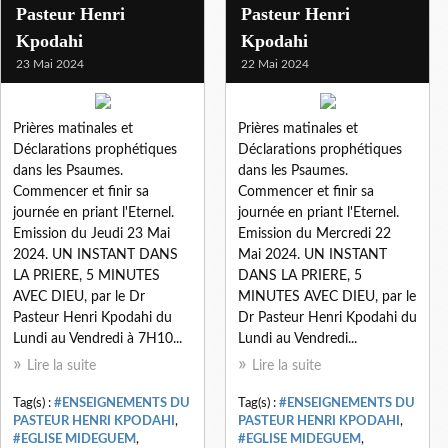
Pasteur Henri
Pasteur Henri
Kpodahi
Kpodahi
23 Mai 2024
22 Mai 2024
Prières matinales et
Prières matinales et
Déclarations prophétiques
Déclarations prophétiques
dans les Psaumes.
dans les Psaumes.
Commencer et finir sa
Commencer et finir sa
journée en priant l'Eternel.
journée en priant l'Eternel.
Emission du Jeudi 23 Mai
Emission du Mercredi 22
2024. UN INSTANT DANS
Mai 2024. UN INSTANT
LA PRIERE, 5 MINUTES
DANS LA PRIERE, 5
AVEC DIEU, par le Dr
MINUTES AVEC DIEU, par le
Pasteur Henri Kpodahi du
Dr Pasteur Henri Kpodahi du
Lundi au Vendredi à 7H10...
Lundi au Vendredi...
Lire la suite
Lire la suite
Tag(s) :
#ENSEIGNEMENTS DU
Tag(s) :
#ENSEIGNEMENTS DU
PASTEUR HENRI KPODAHI
,
PASTEUR HENRI KPODAHI
,
#EGLISE MIDEGUEM
,
#EGLISE MIDEGUEM
,