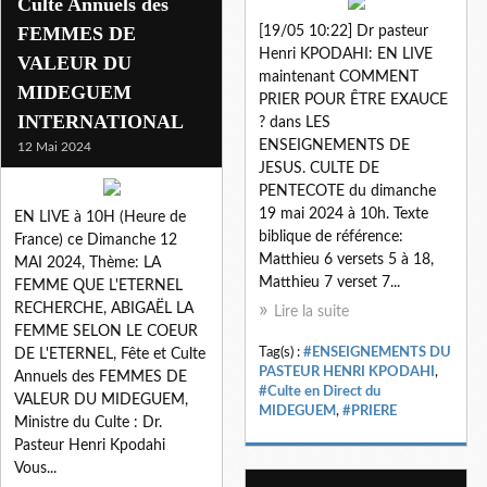
Culte Annuels des
FEMMES DE
[19/05 10:22] Dr pasteur
Henri KPODAHI: EN LIVE
VALEUR DU
maintenant COMMENT
MIDEGUEM
PRIER POUR ÊTRE EXAUCE
INTERNATIONAL
? dans LES
ENSEIGNEMENTS DE
12 Mai 2024
JESUS. CULTE DE
PENTECOTE du dimanche
19 mai 2024 à 10h. Texte
EN LIVE à 10H (Heure de
biblique de référence:
France) ce Dimanche 12
Matthieu 6 versets 5 à 18,
MAI 2024, Thème: LA
Matthieu 7 verset 7...
FEMME QUE L'ETERNEL
RECHERCHE, ABIGAËL LA
Lire la suite
FEMME SELON LE COEUR
Tag(s) :
#ENSEIGNEMENTS DU
DE L'ETERNEL, Fête et Culte
PASTEUR HENRI KPODAHI
,
Annuels des FEMMES DE
#Culte en Direct du
VALEUR DU MIDEGUEM,
MIDEGUEM
,
#PRIERE
Ministre du Culte : Dr.
Pasteur Henri Kpodahi
Vous...