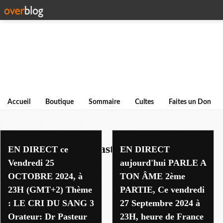
Accueil
Boutique
Sommaire
Cultes
Faites un Don
guerison de l'ame pasteur henri kpodahi
EN DIRECT ce
EN DIRECT
Vendredi 25
aujourd'hui PARLE A
OCTOBRE 2024, à
TON ÂME 2ème
23H (GMT+2) Thème
PARTIE, Ce vendredi
: LE CRI DU SANG 3
27 Septembre 2024 à
Orateur: Dr Pasteur
23H, heure de France