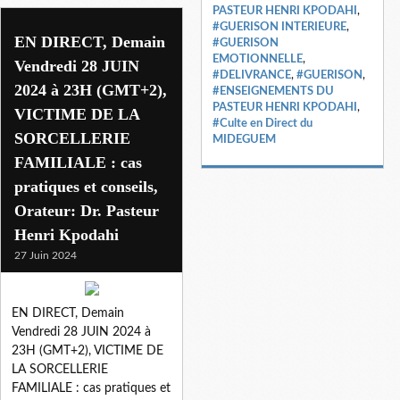
PASTEUR HENRI KPODAHI
,
#GUERISON INTERIEURE
,
EN DIRECT, Demain
#GUERISON
EMOTIONNELLE
,
Vendredi 28 JUIN
#DELIVRANCE
,
#GUERISON
,
2024 à 23H (GMT+2),
#ENSEIGNEMENTS DU
PASTEUR HENRI KPODAHI
,
VICTIME DE LA
#Culte en Direct du
SORCELLERIE
MIDEGUEM
FAMILIALE : cas
pratiques et conseils,
Orateur: Dr. Pasteur
Henri Kpodahi
27 Juin 2024
EN DIRECT, Demain
Vendredi 28 JUIN 2024 à
23H (GMT+2), VICTIME DE
LA SORCELLERIE
FAMILIALE : cas pratiques et