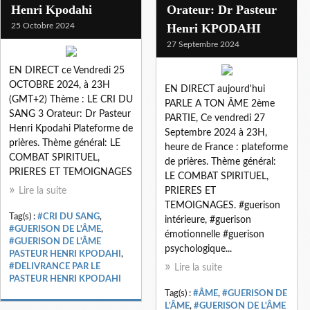
Henri Kpodahi
Orateur: Dr Pasteur
25 Octobre 2024
Henri KPODAHI
27 Septembre 2024
EN DIRECT ce Vendredi 25
OCTOBRE 2024, à 23H
EN DIRECT aujourd'hui
(GMT+2) Thème : LE CRI DU
PARLE A TON ÂME 2ème
SANG 3 Orateur: Dr Pasteur
PARTIE, Ce vendredi 27
Henri Kpodahi Plateforme de
Septembre 2024 à 23H,
prières. Thème général: LE
heure de France : plateforme
COMBAT SPIRITUEL,
de prières. Thème général:
PRIERES ET TEMOIGNAGES
LE COMBAT SPIRITUEL,
Lire la suite
PRIERES ET
TEMOIGNAGES. #guerison
Tag(s) :
#CRI DU SANG
,
intérieure, #guerison
#GUERISON DE L'ÂME
,
émotionnelle #guerison
#GUERISON DE L'ÂME
psychologique...
PASTEUR HENRI KPODAHI
,
#DELIVRANCE PAR LE
Lire la suite
PASTEUR HENRI KPODAHI
Tag(s) :
#ÂME
,
#GUERISON DE
L'ÂME
,
#GUERISON DE L'ÂME