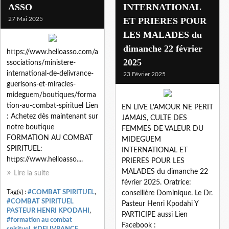
ASSO
INTERNATIONAL
27 Mai 2025
ET PRIERES POUR
LES MALADES du
dimanche 22 février
https://www.helloasso.com/a
2025
ssociations/ministere-
international-de-delivrance-
23 Février 2025
guerisons-et-miracles-
mideguem/boutiques/forma
tion-au-combat-spirituel Lien
EN LIVE L'AMOUR NE PERIT
: Achetez dès maintenant sur
JAMAIS, CULTE DES
notre boutique
FEMMES DE VALEUR DU
FORMATION AU COMBAT
MIDEGUEM
SPIRITUEL:
INTERNATIONAL ET
https://www.helloasso....
PRIERES POUR LES
MALADES du dimanche 22
Lire la suite
février 2025. Oratrice:
Tag(s) :
#COMBAT SPIRITUEL
,
conseillère Dominique. Le Dr.
#COMBAT SPIRITUEL
Pasteur Henri Kpodahi Y
PASTEUR HENRI KPODAHI
,
PARTICIPE aussi Lien
#formation au combat
Facebook :
spirituel
,
#DELIVRANCE
,