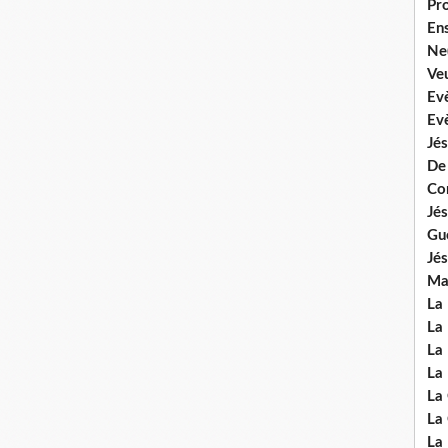
Pr
En
Ne
Veu
Ev
Ev
Jés
De
Co
Jés
Gu
Jés
Mal
La
La 
La 
La 
La
La
La