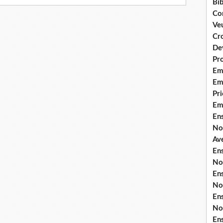
Bib
Co
Ve
Cro
De
Pr
Em
Emi
Pri
Em
En
No
Ave
En
No
En
No
En
No
En