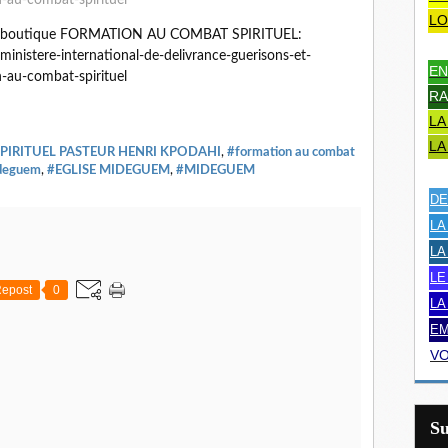
-au-combat-spirituel
LO
tre boutique FORMATION AU COMBAT SPIRITUEL:
inistere-international-de-delivrance-guerisons-et-
EN
-au-combat-spirituel
RA
LA
LA
PIRITUEL PASTEUR HENRI KPODAHI
,
#formation au combat
deguem
,
#EGLISE MIDEGUEM
,
#MIDEGUEM
DE
LA
LA
LE
epost
0
LA
EM
VO
S