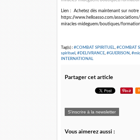
miracles-mideguem/boutiques/formation
Lien : Achetez dès maintenant sur no
https://www.helloasso.com/associations/m
miracles-mideguem/boutiques/formation
Tag(s) :
#COMBAT SPIRITUEL
,
#COMBAT S
spirituel
,
#DELIVRANCE
,
#GUERISON
,
#mi
INTERNATIONAL
Partager cet article
R
S'inscrire à la newsletter
Vous aimerez aussi :