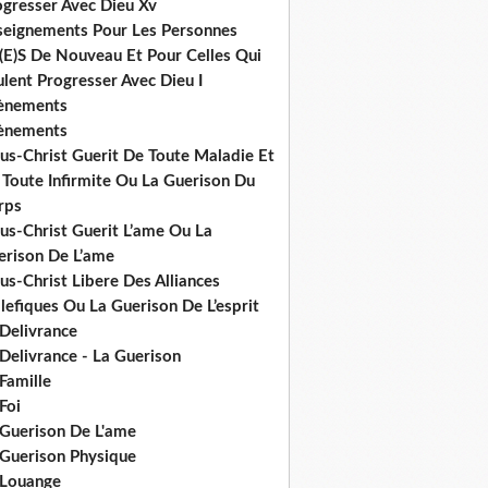
ogresser Avec Dieu Xv
seignements Pour Les Personnes
(E)S De Nouveau Et Pour Celles Qui
lent Progresser Avec Dieu I
ènements
ènements
us-Christ Guerit De Toute Maladie Et
 Toute Infirmite Ou La Guerison Du
rps
us-Christ Guerit L’ame Ou La
erison De L’ame
us-Christ Libere Des Alliances
efiques Ou La Guerison De L’esprit
 Delivrance
Delivrance - La Guerison
Famille
Foi
 Guerison De L'ame
 Guerison Physique
 Louange