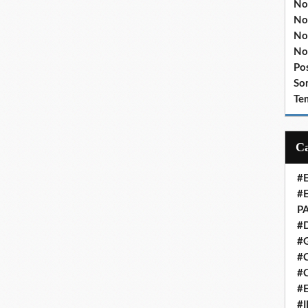
No
No
No
No
Po
So
Te
#
#
P
#
#
#C
#
#
#