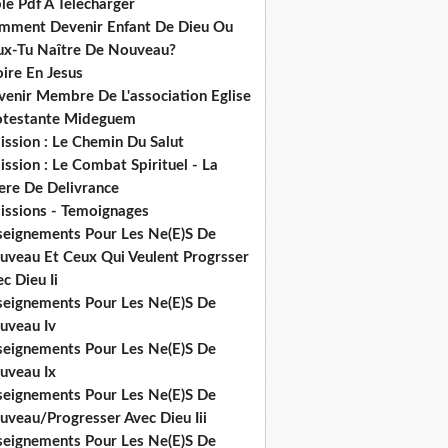
le Pdf A Telecharger
mment Devenir Enfant De Dieu Ou
ux-Tu Naître De Nouveau?
ire En Jesus
venir Membre De L'association Eglise
otestante Mideguem
ission : Le Chemin Du Salut
ssion : Le Combat Spirituel - La
ere De Delivrance
issions - Temoignages
seignements Pour Les Ne(E)S De
uveau Et Ceux Qui Veulent Progrsser
c Dieu Ii
seignements Pour Les Ne(E)S De
uveau Iv
seignements Pour Les Ne(E)S De
uveau Ix
seignements Pour Les Ne(E)S De
uveau/Progresser Avec Dieu Iii
seignements Pour Les Ne(E)S De