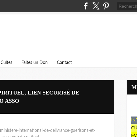
Cultes
Faites un Don
Contact
RITUEL, LIEN SECURISÉ DE
O ASSO
IN
CU
inistere-international-de-delivrance-guerisons-et-
EV