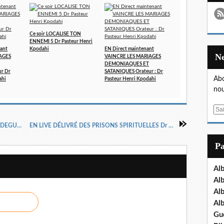
Ce soir LOCALISE TON
ENNEMI 5 Dr Pasteur Henri
ant
Kpodahi
EN Direct maintenant
AGES
VAINCRE LES MARIAGES
DEMONIAQUES ET
r Dr
SATANIQUES Orateur : Dr
Abo
ahi
Pasteur Henri Kpodahi
nou
E
m
TEMPS D’ENTRETIEN ET DE PRIERES DU MIDEGUEM INTERNATIONAL
EN LIVE DÉLIVRÉ DES PRISONS SPIRITUELLES Dr Pasteur Henri Kpodahi
a
i
P
l
Al
Al
Al
Al
Gu