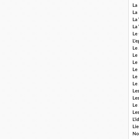
La 
La 
La 
La 
Le
L'e
Le 
Le
Le 
Le 
Le
Le 
Le
Les
Le 
Les
L'i
Li
No