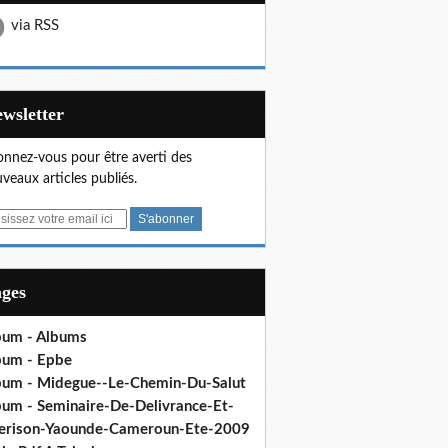
via RSS
Newsletter
nnez-vous pour être averti des
veaux articles publiés.
ages
bum - Albums
bum - Epbe
bum - Midegue--Le-Chemin-Du-Salut
bum - Seminaire-De-Delivrance-Et-
erison-Yaounde-Cameroun-Ete-2009