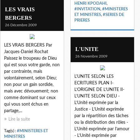
HENRI KPODAHI
,
LES VRAIS
#INVITATION
,
#MINISTERES
ET MINISTRES
,
#SERIES DE
BERGERS
PRIERES
26 Décembre 2009
LES VRAIS BERGERS Par
L'UNITE
Jacques-Daniel Rochat
26 Novembre 2009
Paissez le troupeau de Dieu
qui est sous votre garde, non
par contrainte, mais
L'UNITE SELON LES
volontairement, selon Dieu;
ECRITURES PLAN I-
non pour un gain sordide,
L’ORIGINE DE L’UNITE II-
mais avec dévouement; non
L’UNITE SELON DIEU -
comme dominant sur ceux
L’Unité exprimée par la
qui vous sont échus en
Justice - L’Unité exprimée
partage,...
par la répartition des tâches
Lire la suite
ou la distribution des rôles -
L’Unité exprimée par l’amour
Tag(s) :
#MINISTERES ET
- L’Unité exprimée par
MINISTRES