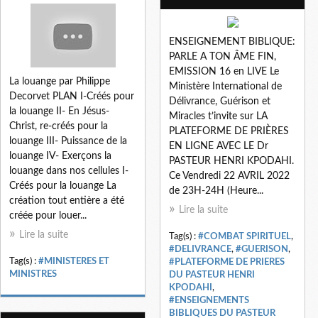
ENSEIGNEMENT BIBLIQUE:
PARLE A TON ÂME FIN,
EMISSION 16 en LIVE Le
La louange par Philippe
Ministère International de
Decorvet PLAN I-Créés pour
Délivrance, Guérison et
la louange II- En Jésus-
Miracles t’invite sur LA
Christ, re-créés pour la
PLATEFORME DE PRIÈRES
louange III- Puissance de la
EN LIGNE AVEC LE Dr
louange IV- Exerçons la
PASTEUR HENRI KPODAHI.
louange dans nos cellules I-
Ce Vendredi 22 AVRIL 2022
Créés pour la louange La
de 23H-24H (Heure...
création tout entière a été
Lire la suite
créée pour louer...
Lire la suite
Tag(s) :
#COMBAT SPIRITUEL
,
#DELIVRANCE
,
#GUERISON
,
Tag(s) :
#MINISTERES ET
#PLATEFORME DE PRIERES
MINISTRES
DU PASTEUR HENRI
KPODAHI
,
#ENSEIGNEMENTS
BIBLIQUES DU PASTEUR