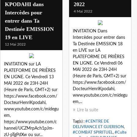
KPODAHI dans
2022
Intercèdes pour
4 Mai 2022
entrer dans Ta
Destinée EMISSION
INVITATION Dans
19 en LIVE
Intercèdes pour entrer dans
Ta Destinée EMISSION 18
12 Mai 2022
en LIVE sur LA
PLATEFORME DE PRIÈRES
EN LIGNE. Ce Vendredi 06
INVITATION sur LA
MAI 2022 de 23H-24H
PLATEFORME DE PRIÈRES
(Heure de Paris, GMT+2) sur
EN LIGNE. Ce Vendredi 13
https://www.facebook.com/
MAI 2022 de 23H-24H
DocteurHenriKpodahi,
(Heure de Paris, GMT+2) sur
www.youtube.com/c/midegu
https://www.facebook.com/
em,...
DocteurHenriKpodahi,
www.youtube.com/c/midegu
Lire la suite
em,
Tag(s) :
#CENTRE DE
https://www.youtube.com/c
DELIVRANCE ET GUERISON
,
hannel/UCZMrpAch1pJm-
#COMBAT SPIRITUEL
,
#Culte
zU-pTgPdXw ou sur...