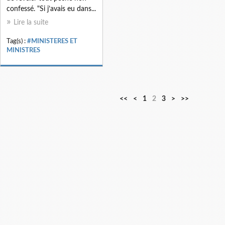
confessé. "Si j’avais eu dans...
Lire la suite
Tag(s) :
#MINISTERES ET
MINISTRES
<<
<
1
2
3
>
>>