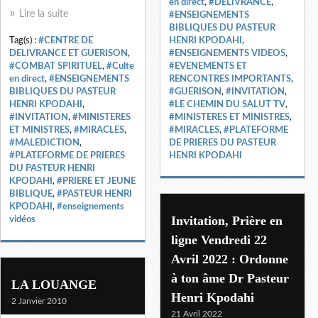
en direct
,
#DELIVRANCE
,
Lire la suite
#ENSEIGNEMENTS
BIBLIQUES DU PASTEUR
Tag(s) :
#CENTRE DE
HENRI KPODAHI
,
DELIVRANCE ET GUERISON
,
#ENSEIGNEMENTS VIDEOS
,
#COMBAT SPIRITUEL
,
#Culte
#EVENEMENTS ET
en direct
,
#ENSEIGNEMENTS
RENCONTRES IMPORTANTS
,
BIBLIQUES DU PASTEUR
#GUERISON
,
#INVITATION
,
HENRI KPODAHI
,
#LE CHEMIN DU SALUT TV
,
#INVITATION
,
#MINISTERES
#MINISTERES ET MINISTRES
,
ET MINISTRES
,
#MIRACLES
,
#MIRACLES
,
#PLATEFORME
#MALEDICTION
,
DE PRIERES DU PASTEUR
#PLATEFORME DE PRIERES
HENRI KPODAHI
DU PASTEUR HENRI
KPODAHI
,
#PRIERE ET JEUNE
BIBLIQUE
,
#PASTEUR HENRI
KPODAHI
,
#enseignements
Invitation, Prière en
vidéos
ligne Vendredi 22
Avril 2022 : Ordonne
à ton âme Dr Pasteur
LA LOUANGE
Henri Kpodahi
2 Janvier 2010
21 Avril 2022