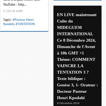
YouTube : http...
Lire la suite
EN LIVE maintenant
Tag(s) :
#Pasteur Henri
Culte du
Kpodahi
,
#TENTATION
MIDEGUEM
INTERNATIONAL
Ce 8 Décembre 2024,
Dimanche de l'Avent
à 10h GMT +1
Thème: COMMENT
VAINCRE LA
TENTATION 3 ?
Texte biblique :
Genèse 3, 1- Orateur :
Docteur Pasteur
Henri Kpodahi
8 Décembre 2024