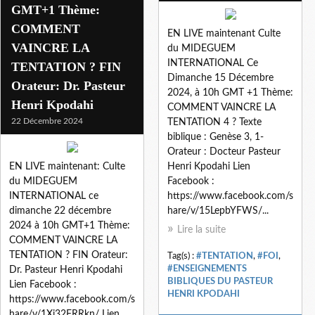
GMT+1 Thème:
COMMENT
EN LIVE maintenant Culte
VAINCRE LA
du MIDEGUEM
INTERNATIONAL Ce
TENTATION ? FIN
Dimanche 15 Décembre
Orateur: Dr. Pasteur
2024, à 10h GMT +1 Thème:
Henri Kpodahi
COMMENT VAINCRE LA
22 Décembre 2024
TENTATION 4 ? Texte
biblique : Genèse 3, 1-
Orateur : Docteur Pasteur
EN LIVE maintenant: Culte
Henri Kpodahi Lien
du MIDEGUEM
Facebook :
INTERNATIONAL ce
https://www.facebook.com/s
dimanche 22 décembre
hare/v/15LepbYFWS/...
2024 à 10h GMT+1 Thème:
Lire la suite
COMMENT VAINCRE LA
TENTATION ? FIN Orateur:
Tag(s) :
#TENTATION
,
#FOI
,
#ENSEIGNEMENTS
Dr. Pasteur Henri Kpodahi
BIBLIQUES DU PASTEUR
Lien Facebook :
HENRI KPODAHI
https://www.facebook.com/s
hare/v/1Xj32FRRkn/ Lien