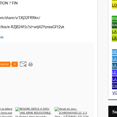
ION ? FIN
LO
com/share/v/1Xj32FRRkn/
EN
RA
/live/e-RZjB24f1s?si=wtj42YyneaGFt2yk
LA
ON
LA
DE
LA
epost
0
LA
LE
LA
EM
VO
S