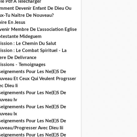
le Pdf A Telecharger
mment Devenir Enfant De Dieu Ou
ux-Tu Naître De Nouveau?
ire En Jesus
venir Membre De L'association Eglise
otestante Mideguem
ission : Le Chemin Du Salut
ssion : Le Combat Spirituel - La
ere De Delivrance
issions - Temoignages
seignements Pour Les Ne(E)S De
uveau Et Ceux Qui Veulent Progrsser
c Dieu Ii
seignements Pour Les Ne(E)S De
uveau Iv
seignements Pour Les Ne(E)S De
uveau Ix
seignements Pour Les Ne(E)S De
uveau/Progresser Avec Dieu Iii
seignements Pour Les Ne(E)S De