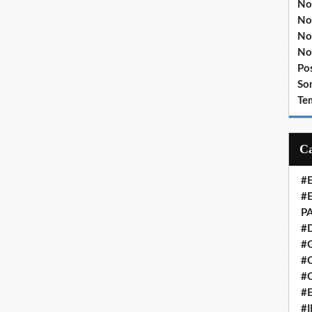
No
No
No
No
Po
So
Te
#
#
P
#
#
#C
#
#
#