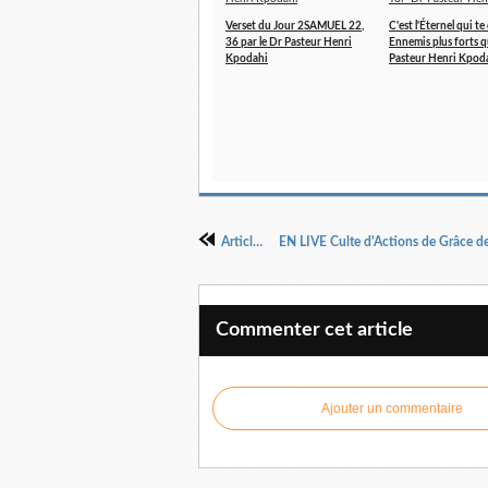
Verset du Jour 2SAMUEL 22,
C'est l'Éternel qui te
36 par le Dr Pasteur Henri
Ennemis plus forts q
Kpodahi
Pasteur Henri Kpod
Article précédent
Commenter cet article
Ajouter un commentaire