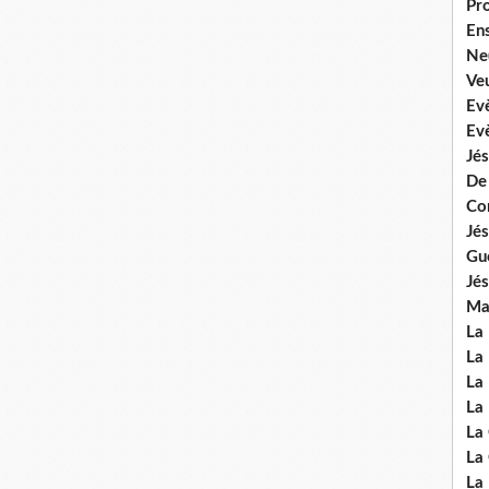
Pr
En
Ne
Veu
Ev
Ev
Jés
De
Co
Jés
Gu
Jés
Mal
La
La 
La 
La 
La
La
La