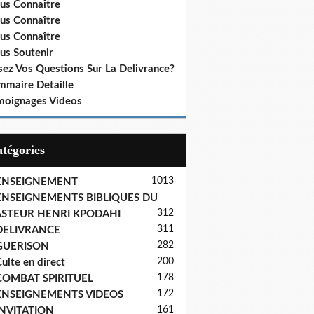
us Connaître
us Connaître
us Connaître
us Soutenir
sez Vos Questions Sur La Delivrance?
mmaire Detaille
moignages Videos
Catégories
1013
ENSEIGNEMENT
ENSEIGNEMENTS BIBLIQUES DU
312
ASTEUR HENRI KPODAHI
311
DELIVRANCE
282
GUERISON
200
ulte en direct
178
COMBAT SPIRITUEL
172
ENSEIGNEMENTS VIDEOS
161
INVITATION