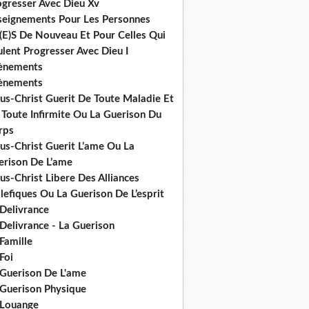
ogresser Avec Dieu Xv
seignements Pour Les Personnes
(E)S De Nouveau Et Pour Celles Qui
lent Progresser Avec Dieu I
ènements
ènements
us-Christ Guerit De Toute Maladie Et
 Toute Infirmite Ou La Guerison Du
rps
us-Christ Guerit L’ame Ou La
erison De L’ame
us-Christ Libere Des Alliances
efiques Ou La Guerison De L’esprit
 Delivrance
Delivrance - La Guerison
Famille
Foi
 Guerison De L'ame
 Guerison Physique
 Louange