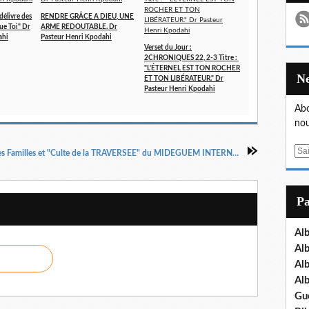
 délivre des
RENDRE GRÂCE A DIEU, UNE
ue Toi" Dr
ARME REDOUTABLE. Dr
ahi
Pasteur Henri Kpodahi
Verset du Jour :
2CHRONIQUES 22, 2-3 Titre :
"L'ÉTERNEL EST TON ROCHER
ET TON LIBÉRATEUR." Dr
Pasteur Henri Kpodahi
Abo
nou
E
EN LIVE Culte d'Actions de Grâce des Familles et "Culte de la TRAVERSEE" du MIDEGUEM INTERNATIONAL ce Mardi 31 décembre 2024 à 21h GMT+1. Orateur: Dr. Pasteur Henri Kpodahi
m
a
i
P
l
Al
Al
Al
Al
Gu