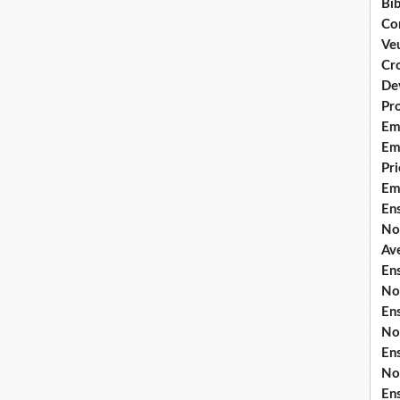
Bib
Co
Ve
Cro
De
Pr
Em
Emi
Pri
Em
En
No
Ave
En
No
En
No
En
No
En