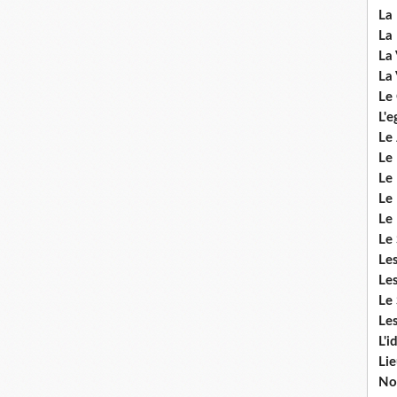
La 
La 
La 
La 
Le
L'e
Le 
Le
Le 
Le 
Le
Le 
Le
Les
Le 
Les
L'i
Li
No