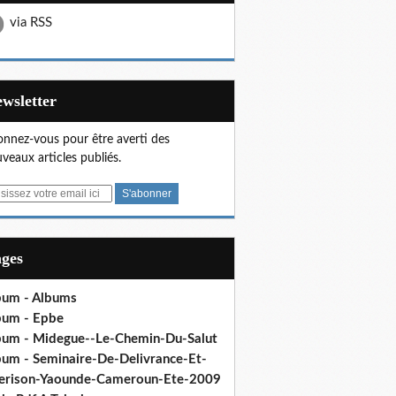
via RSS
Newsletter
nnez-vous pour être averti des
veaux articles publiés.
ages
bum - Albums
bum - Epbe
bum - Midegue--Le-Chemin-Du-Salut
bum - Seminaire-De-Delivrance-Et-
erison-Yaounde-Cameroun-Ete-2009