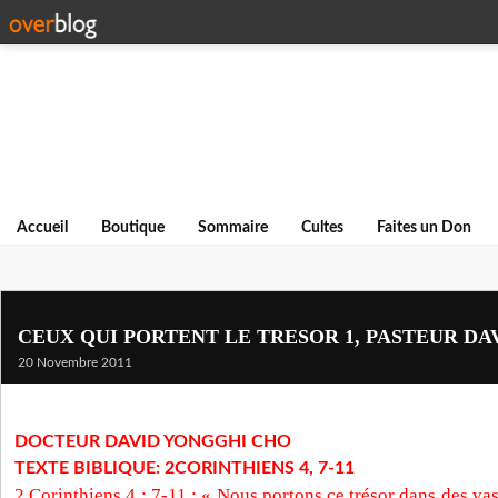
Accueil
Boutique
Sommaire
Cultes
Faites un Don
CEUX QUI PORTENT LE TRESOR 1, PASTEUR D
20 Novembre 2011
DOCTEUR DAVID YONGGHI CHO
TEXTE BIBLIQUE: 2CORINTHIENS 4, 7-11
2 Corinthiens 4 : 7-11 : « Nous portons ce trésor dans des vase