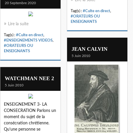
20 Septembre 2020
Tag(s) :
#Culte en direct
,
#ORATEURS OU
ENSEIGNANTS
Lire la suite
Tag(s) :
#Culte en direct
,
#ENSEIGNEMENTS VIDEOS
,
#ORATEURS OU
JEAN CALVIN
ENSEIGNANTS
5 Juin 2010
WATCHMAN NEE 2
5 Juin 2010
ENSEIGNEMENT 3- LA
CONSECRATION Parlons un
moment du sujet de la
consécration chrétienne.
Qu'une personne se