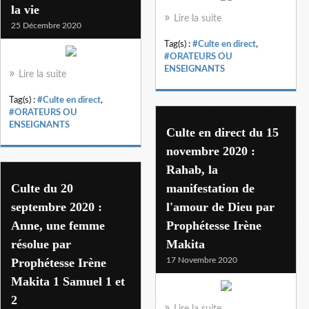
la vie
Lire la suite
25 Décembre 2020
Tag(s) :
#Culte en direct
,
#ORATEURS OU
ENSEIGNANTS
Lire la suite
Tag(s) :
#Culte en direct
,
#ORATEURS OU
ENSEIGNANTS
Culte en direct du 15
novembre 2020 :
Rahab, la
Culte du 20
manifestation de
septembre 2020 :
l'amour de Dieu par
Anne, une femme
Prophétesse Irène
résolue par
Makita
Prophétesse Irène
17 Novembre 2020
Makita 1 Samuel 1 et
2
Lire la suite