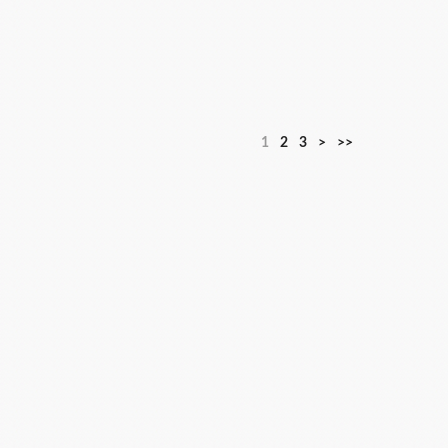
1
2
3
>
>>