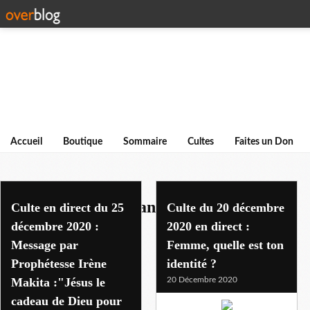
Accueil
Boutique
Sommaire
Cultes
Faites un Don
orateurs ou enseignants
Culte en direct du 25
Culte du 20 décembre
décembre 2020 :
2020 en direct :
Message par
Femme, quelle est ton
Prophétesse Irène
identité ?
Makita :"Jésus le
20 Décembre 2020
cadeau de Dieu pour